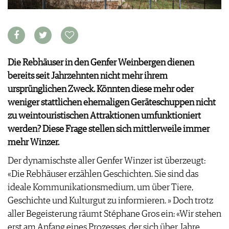
VORTEILSWELT
MEDIATHEK
APPS
NEWS
VIDEOS
Die Rebhäuser in den Genfer Weinbergen dienen
WEINWIRTSCHAFT
BILDSTRECKEN
bereits seit Jahrzehnten nicht mehr ihrem
WEINSZENE
BÜCHER
ANMELDEN
ursprünglichen Zweck. Könnten diese mehr oder
PORTRAITS
weniger stattlichen ehemaligen Geräteschuppen nicht
VINOPHILES
zu weintouristischen Attraktionen umfunktioniert
AWARDS
ARCHIV
werden? Diese Frage stellen sich mittlerweile immer
GEWINNSPIELE
mehr Winzer.
VORTEILSWELT
TRINKREIFETABELLE
Der dynamischste aller Genfer Winzer ist überzeugt:
ABO
«Die Rebhäuser erzählen Geschichten. Sie sind das
WEINSUCHE
ideale Kommunikationsmedium, um über Tiere,
NEWSLETTER
Geschichte und Kulturgut zu informieren. » Doch trotz
WINE TRADE CLUB
aller Begeisterung räumt Stéphane Gros ein: «Wir stehen
REDAKTION
erst am Anfang eines Prozesses, der sich über Jahre