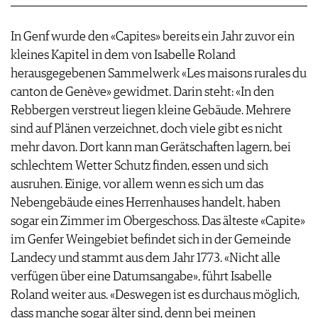
In Genf wurde den «Capites» bereits ein Jahr zuvor ein
kleines Kapitel in dem von Isabelle Roland
herausgegebenen Sammelwerk «Les maisons rurales du
canton de Genève» gewidmet. Darin steht: «In den
Rebbergen verstreut liegen kleine Gebäude. Mehrere
sind auf Plänen verzeichnet, doch viele gibt es nicht
mehr davon. Dort kann man Gerätschaften lagern, bei
schlechtem Wetter Schutz finden, essen und sich
ausruhen. Einige, vor allem wenn es sich um das
Nebengebäude eines Herrenhauses handelt, haben
sogar ein Zimmer im Obergeschoss. Das älteste «Capite»
im Genfer Weingebiet befindet sich in der Gemeinde
Landecy und stammt aus dem Jahr 1773. «Nicht alle
verfügen über eine Datumsangabe», führt Isabelle
Roland weiter aus. «Deswegen ist es durchaus möglich,
dass manche sogar älter sind, denn bei meinen