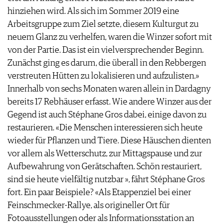
JOBS
hinziehen wird. Als sich im Sommer 2019 eine
WERBUNG
Arbeitsgruppe zum Ziel setzte, diesem Kulturgut zu
PRESSE
neuem Glanz zu verhelfen, waren die Winzer sofort mit
IMPRESSUM
von der Partie. Das ist ein vielversprechender Beginn.
AGB & DATENSCHUTZ
Zunächst ging es darum, die überall in den Rebbergen
FAQ
verstreuten Hütten zu lokalisieren und aufzulisten.»
Innerhalb von sechs Monaten waren allein in Dardagny
bereits 17 Rebhäuser erfasst. Wie andere Winzer aus der
Gegend ist auch Stéphane Gros dabei, einige davon zu
restaurieren. «Die Menschen interessieren sich heute
wieder für Pflanzen und Tiere. Diese Häuschen dienten
vor allem als Wetterschutz, zur Mittagspause und zur
Aufbewahrung von Gerätschaften. Schön restauriert,
sind sie heute vielfältig nutzbar », fährt Stéphane Gros
fort. Ein paar Beispiele? «Als Etappenziel bei einer
Feinschmecker-Rallye, als origineller Ort für
Fotoausstellungen oder als Informationsstation an