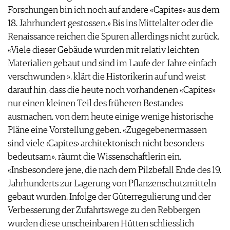
Forschungen bin ich noch auf andere «Capites» aus dem
18. Jahrhundert gestossen.» Bis ins Mittelalter oder die
Renaissance reichen die Spuren allerdings nicht zurück.
«Viele dieser Gebäude wurden mit relativ leichten
Materialien gebaut und sind im Laufe der Jahre einfach
verschwunden », klärt die Historikerin auf und weist
darauf hin, dass die heute noch vorhandenen «Capites»
nur einen kleinen Teil des früheren Bestandes
ausmachen, von dem heute einige wenige historische
Pläne eine Vorstellung geben. «Zugegebenermassen
sind viele ‹Capites› architektonisch nicht besonders
bedeutsam», räumt die Wissenschaftlerin ein.
«Insbesondere jene, die nach dem Pilzbefall Ende des 19.
Jahrhunderts zur Lagerung von Pflanzenschutzmitteln
gebaut wurden. Infolge der Güterregulierung und der
Verbesserung der Zufahrtswege zu den Rebbergen
wurden diese unscheinbaren Hütten schliesslich