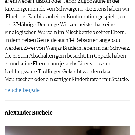
er entweder Fußball oder Tenor-Zugposaune in der
Kirchengemeinde von Schwaigern. «Letztens haben wir
‹Fluch der Karibik› auf einer Konfirmation gespielt», so
der 27-Jährige. Der junge Winzermeister hat seine
vinologischen Wurzeln im Mischbetrieb seiner Eltern,
in dem neben Getreide auch 14 Rebsorten angebaut
werden. Zwei von Wanjas Brüdern leben in der Schweiz,
die er zum Abschalten gern besucht. Im Gepäck haben
er und seine Eltern dann je sechs Liter von seiner
Lieblingssorte Trollinger. Gekocht werden dazu
Maultaschen oder ein saftiger Rinderbraten mit Spätzle.
heuchelberg.de
Alexander Buchele