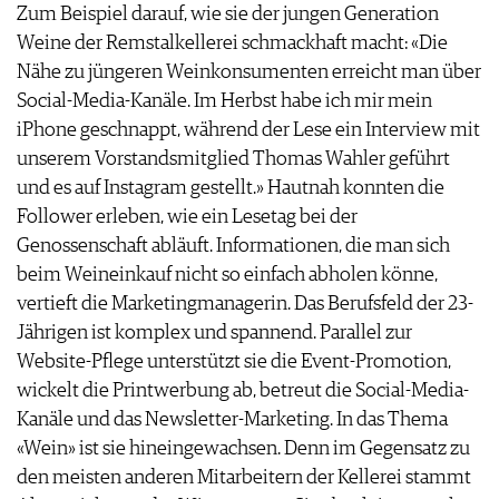
Zum Beispiel darauf, wie sie der jungen Generation
JOBS
Weine der Remstalkellerei schmackhaft macht: «Die
WERBUNG
Nähe zu jüngeren Weinkonsumenten erreicht man über
PRESSE
Social-Media-Kanäle. Im Herbst habe ich mir mein
IMPRESSUM
iPhone geschnappt, während der Lese ein Interview mit
AGB & DATENSCHUTZ
unserem Vorstandsmitglied Thomas Wahler geführt
FAQ
und es auf Instagram gestellt.» Hautnah konnten die
Follower erleben, wie ein Lesetag bei der
Genossenschaft abläuft. Informationen, die man sich
beim Weineinkauf nicht so einfach abholen könne,
vertieft die Marketingmanagerin. Das Berufsfeld der 23-
Jährigen ist komplex und spannend. Parallel zur
Website-Pflege unterstützt sie die Event-Promotion,
wickelt die Printwerbung ab, betreut die Social-Media-
Kanäle und das Newsletter-Marketing. In das Thema
«Wein» ist sie hineingewachsen. Denn im Gegensatz zu
den meisten anderen Mitarbeitern der Kellerei stammt