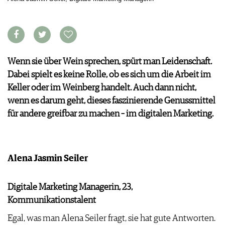
VORTEILSWELT
MEDIATHEK
APPS
NEWS
VIDEOS
Wenn sie über Wein sprechen, spürt man Leidenschaft.
WEINWIRTSCHAFT
BILDSTRECKEN
Dabei spielt es keine Rolle, ob es sich um die Arbeit im
WEINSZENE
BÜCHER
ANMELDEN
Keller oder im Weinberg handelt. Auch dann nicht,
PORTRAITS
wenn es darum geht, dieses faszinierende Genussmittel
VINOPHILES
für andere greifbar zu machen – im digitalen Marketing.
AWARDS
ARCHIV
GEWINNSPIELE
VORTEILSWELT
TRINKREIFETABELLE
Alena Jasmin Seiler
ABO
WEINSUCHE
Digitale Marketing Managerin, 23,
NEWSLETTER
Kommunikationstalent
WINE TRADE CLUB
Egal, was man Alena Seiler fragt, sie hat gute Antworten.
REDAKTION