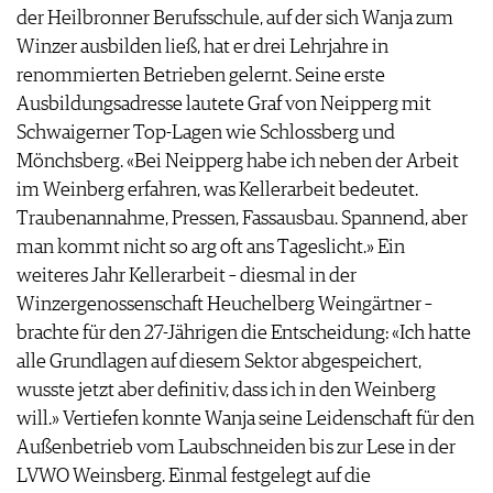
der Heilbronner Berufsschule, auf der sich Wanja zum
Winzer ausbilden ließ, hat er drei Lehrjahre in
renommierten Betrieben gelernt. Seine erste
Ausbildungsadresse lautete Graf von Neipperg mit
Schwaigerner Top-Lagen wie Schlossberg und
Mönchsberg. «Bei Neipperg habe ich neben der Arbeit
im Weinberg erfahren, was Kellerarbeit bedeutet.
Traubenannahme, Pressen, Fassausbau. Spannend, aber
man kommt nicht so arg oft ans Tageslicht.» Ein
weiteres Jahr Kellerarbeit – diesmal in der
Winzergenossenschaft Heuchelberg Weingärtner –
brachte für den 27-Jährigen die Entscheidung: «Ich hatte
alle Grundlagen auf diesem Sektor abgespeichert,
wusste jetzt aber definitiv, dass ich in den Weinberg
will.» Vertiefen konnte Wanja seine Leidenschaft für den
Außenbetrieb vom Laubschneiden bis zur Lese in der
LVWO Weinsberg. Einmal festgelegt auf die