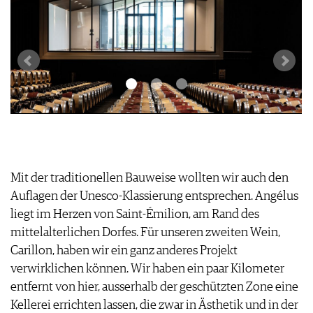
Ei
Mit der traditionellen Bauweise wollten wir auch den
Auflagen der Unesco-Klassierung entsprechen. Angélus
liegt im Herzen von Saint-Émilion, am Rand des
mittelalterlichen Dorfes. Für unseren zweiten Wein,
Carillon, haben wir ein ganz anderes Projekt
verwirklichen können. Wir haben ein paar Kilometer
entfernt von hier, ausserhalb der geschützten Zone eine
Kellerei errichten lassen, die zwar in Ästhetik und in der