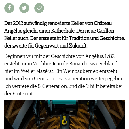
VORTEILSWELT
MEDIATHEK
Der 2012 aufwändig renovierte Keller von Château
APPS
Angélus gleicht einer Kathedrale. Der neue Carillon-
NEWS
VIDEOS
Keller auch. Der erste steht für Tradition und Geschichte,
WEINWIRTSCHAFT
BILDSTRECKEN
der zweite für Gegenwart und Zukunft.
WEINSZENE
BÜCHER
ANMELDEN
PORTRAITS
Beginnen wir mit der Geschichte von Angélus. 1782
VINOPHILES
ersteht mein Vorfahre Jean de Boüard etwas Rebland
AWARDS
ARCHIV
hier im Weiler Mazérat. Ein Weinbaubetrieb entsteht
GEWINNSPIELE
und wird von Generation zu Generation weitergegeben.
VORTEILSWELT
Ich vertrete die 8. Generation, und die 9. hilft bereits bei
TRINKREIFETABELLE
der Ernte mit.
ABO
WEINSUCHE
NEWSLETTER
WINE TRADE CLUB
REDAKTION