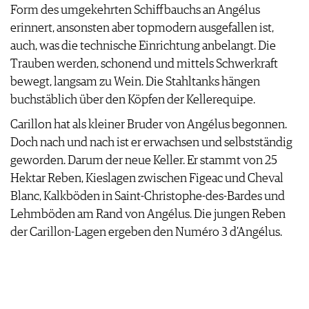
Form des umgekehrten Schiffbauchs an Angélus
erinnert, ansonsten aber topmodern ausgefallen ist,
auch, was die technische Einrichtung anbelangt. Die
Trauben werden, schonend und mittels Schwerkraft
bewegt, langsam zu Wein. Die Stahltanks hängen
buchstäblich über den Köpfen der Kellerequipe.
Carillon hat als kleiner Bruder von Angélus begonnen.
Doch nach und nach ist er erwachsen und selbstständig
geworden. Darum der neue Keller. Er stammt von 25
Hektar Reben, Kieslagen zwischen Figeac und Cheval
Blanc, Kalkböden in Saint-Christophe-des-Bardes und
Lehmböden am Rand von Angélus. Die jungen Reben
der Carillon-Lagen ergeben den Numéro 3 d’Angélus.