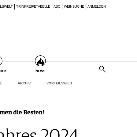
ILSWELT
TRINKREIFETABELLE
ABO
WEINSUCHE
ANMELDEN
THEK
NEWS
E
ARCHIV
VORTEILSWELT
men die Besten!
ahres 2024