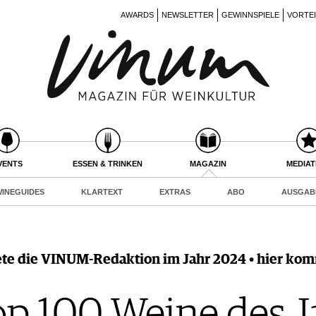
AWARDS
NEWSLETTER
GEWINNSPIELE
VORTE
VENTS
ESSEN & TRINKEN
MAGAZIN
MEDIA
INEGUIDES
KLARTEXT
EXTRAS
ABO
AUSGAB
te die VINUM-Redaktion im Jahr 2024 • hier kom
 100 Weine des J