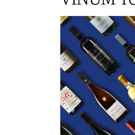
AUSGABE
ARCHIV
VORTEILSWELT
MEDIATHEK
APPS
NEWS
VIDEOS
WEINWIRTSCHAFT
BILDSTRECKEN
WEINSZENE
BÜCHER
ANMELDEN
PORTRAITS
VINOPHILES
AWARDS
ARCHIV
GEWINNSPIELE
VORTEILSWELT
TRINKREIFETABELLE
ABO
WEINSUCHE
NEWSLETTER