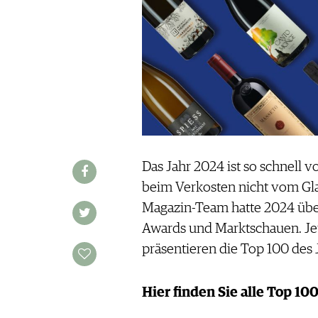
WINE TRADE CLUB
REDAKTION
JOBS
WERBUNG
PRESSE
IMPRESSUM
AGB & DATENSCHUTZ
FAQ
Das Jahr 2024 ist so schnell 
beim Verkosten nicht vom Gl
SCHWEIZ
|
Magazin-Team hatte 2024 übe
DEUTSCHLAND
|
Awards und Marktschauen. Jet
SUISSE ROMANDE
präsentieren die Top 100 des 
Hier finden Sie alle Top 10