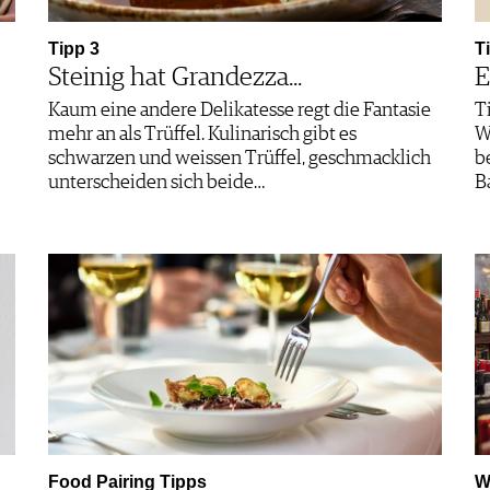
Tipp 3
T
Steinig hat Grandezza...
E
Kaum eine andere Delikatesse regt die Fantasie
T
mehr an als Trüffel. Kulinarisch gibt es
W
schwarzen und weissen Trüffel, geschmacklich
b
unterscheiden sich beide…
B
Food Pairing Tipps
W