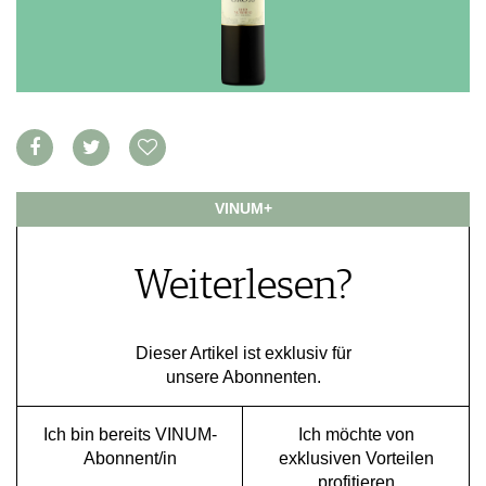
VORTEILSWELT
MEDIATHEK
APPS
NEWS
VIDEOS
WEINWIRTSCHAFT
BILDSTRECKEN
WEINSZENE
BÜCHER
ANMELDEN
PORTRAITS
VINUM+
VINOPHILES
AWARDS
ARCHIV
Weiterlesen?
GEWINNSPIELE
VORTEILSWELT
TRINKREIFETABELLE
Dieser Artikel ist exklusiv für
ABO
unsere Abonnenten.
WEINSUCHE
NEWSLETTER
Ich bin bereits VINUM-
Ich möchte von
WINE TRADE CLUB
Abonnent/in
exklusiven Vorteilen
REDAKTION
profitieren