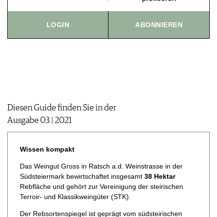
JOBS
WERBUNG
LOGIN
ABONNIEREN
PRESSE
IMPRESSUM
AGB & DATENSCHUTZ
FAQ
Diesen Guide finden Sie in der
Ausgabe 03 | 2021
Wissen kompakt
Das Weingut Gross in Ratsch a.d. Weinstrasse in der
Südsteiermark bewirtschaftet insgesamt
38 Hektar
Rebfläche und gehört zur Vereinigung der steirischen
Terroir- und Klassikweingüter (STK).
Der Rebsortenspiegel ist geprägt vom südsteirischen