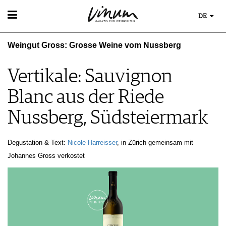
DE
WEIN
Weingut Gross: Grosse Weine vom Nussberg
WEINSUCHE
WEINWISSEN
GUIDE WEINGÜTER
WEINREGIONEN
Vertikale: Sauvignon
WINETRADECLUB
EVENTS
WEINLEXIKON
WINZER
Blanc aus der Riede
EVENTKALENDER
WEINGESCHICHTE
WEINE DES MONATS
ESSEN & TRINKEN
AWARDS
WEINLAGERUNG
TRINKREIFETABELLE
Nussberg, Südsteiermark
FOOD PAIRING TIPPS
EVENT-BILDER
INFOGRAFIKEN
MAGAZIN
UNIQUE WINERIES
FOOD PAIRING TABELLE
TIPPS & TRICKS
CLUB LES DOMAINES
REPORTAGEN
KULINARIK
Degustation & Text:
Nicole Harreisser
, in Zürich gemeinsam mit
NEWS
DOSSIER
REZEPTE
Johannes Gross verkostet
WINEGUIDES
HOTSPOTS
KLARTEXT
WEINREISEN
EXTRAS
ABO
AUSGABE
ARCHIV