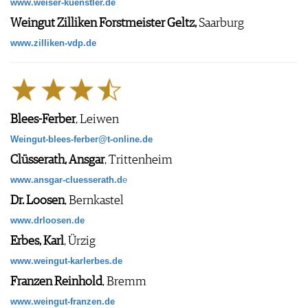
www.weiser-kuenstler.de
Weingut Zilliken Forstmeister Geltz,
Saarburg
www.zilliken-vdp.de
Blees-Ferber
, Leiwen
Weingut-blees-ferber@t-online.de
Clüsserath, Ansgar
, Trittenheim
www.ansgar-cluesserath.d
e
Dr. Loosen
, Bernkastel
www.drloosen.de
Erbes, Karl
, Ürzig
www.weingut-karlerbes.de
Franzen Reinhold
, Bremm
www.weingut-franzen.de