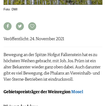
ARCHIV
VORTEILSWELT
Foto: DWI
ANMELDEN
AWARDS
GEWINNSPIELE
Veröffentlicht: 24. November 2021
VORTEILSWELT
TRINKREIFETABELLE
Bewegung an der Spitze: Hofgut Falkenstein hat es zu
ABO
höchsten Weihen gebracht, mit Joh. Jos. Prüm ist ein
WEINSUCHE
alter Bekannter wieder ganz oben dabei. Auch darunter
NEWSLETTER
gibt es viel Bewegung, die Phalanx an Viereinhalb- und
WINE TRADE CLUB
Vier-Sterne-Betrieben ist eindrucksvoll.
REDAKTION
JOBS
Gebietspreisträger der Weinregion
Mosel
WERBUNG
PRESSE
IMPRESSUM