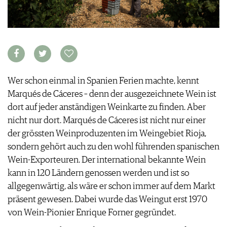
KULINARIK
MEDIATHEK
DOSSIER
REZEPTE
APPS
WINEGUIDES
HOTSPOTS
NEWS
VIDEOS
KLARTEXT
WEINREISEN
WEINWIRTSCHAFT
BILDSTRECKEN
EXTRAS
WEINSZENE
BÜCHER
ANMELDEN
ABO
PORTRAITS
AUSGABE
Wer schon einmal in Spanien Ferien machte, kennt
VINOPHILES
ARCHIV
AWARDS
Marqués de Cáceres – denn der ausgezeichnete Wein ist
ARCHIV
VORTEILSWELT
GEWINNSPIELE
dort auf jeder anständigen Weinkarte zu finden. Aber
VORTEILSWELT
nicht nur dort. Marqués de Cáceres ist nicht nur einer
TRINKREIFETABELLE
der grössten Weinproduzenten im Weingebiet Rioja,
ABO
sondern gehört auch zu den wohl führenden spanischen
WEINSUCHE
Wein-Exporteuren. Der international bekannte Wein
NEWSLETTER
kann in 120 Ländern genossen werden und ist so
WINE TRADE CLUB
allgegenwärtig, als wäre er schon immer auf dem Markt
REDAKTION
präsent gewesen. Dabei wurde das Weingut erst 1970
JOBS
von Wein-Pionier Enrique Forner gegründet.
WERBUNG