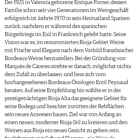
Der 1925 in Valencia geborene Enrique Forner, dessen
PRESSE
Familie schon seit vier Generationen im Weingeschäft
IMPRESSUM
erfolgreich ist, kehrte 1970 in sein Heimatland Spanien
AGB & DATENSCHUTZ
zurück, nachdem er während des spanischen
FAQ
Bürgerkriegs im Exil in Frankreich gelebt hatte. Seine
Vision war es, im renommierten Rioja-Gebiet Weine
mit Frische und Eleganz nach dem Vorbild französischer
Bordeaux-Weine herzustellen. Bei der Gründung von
Marqués de Cáceres strebte er danach, möglichst nichts
dem Zufall zu überlassen, und liess sich vom
hochangesehenen Bordeaux-Önologen Emil Peynaud
beraten. Auf seine Empfehlung hin wählte er in der
prestigeträchtigen Rioja Alta das geeignete Gebiet für
seine Bodega und liess hier inmitten der Rebflächen
sein neues Anwesen bauen. Ziel war von Anfang an
einen neuen, moderner Rioja-Stil zu kreieren und den
Weinen aus Rioja ein neues Gesicht zu geben: rein,