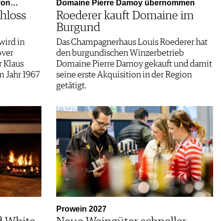
 von…
Domaine Pierre Damoy übernommen
hloss
Roederer kauft Domaine im
Burgund
wird in
Das Champagnerhaus Louis Roederer hat
over
den burgundischen Winzerbetrieb
r Klaus
Domaine Pierre Damoy gekauft und damit
m Jahr 1967
seine erste Akquisition in der Region
getätigt.
Prowein 2027