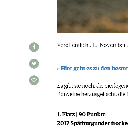
WERBUNG
PRESSE
IMPRESSUM
AGB & DATENSCHUTZ
FAQ
Veröffentlicht: 16. November
SCHWEIZ
|
DEUTSCHLAND
|
» Hier geht es zu den bes
SUISSE ROMANDE
Es gibt sie noch, die eierleg
Rotweine herausgefischt, die f
1. Platz | 90 Punkte
2017 Spätburgunder trock