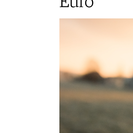
Euro
AUSGABE
VINOPHILES
ARCHIV
ARCHIV
VORTEILSWELT
ANMELDEN
AWARDS
GEWINNSPIELE
VORTEILSWELT
TRINKREIFETABELLE
ABO
WEINSUCHE
NEWSLETTER
WINE TRADE CLUB
REDAKTION
JOBS