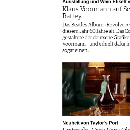
Ausstellung und Wein-Etikett
Klaus Voormann auf Sc
Rattey
Das Beatles-Album «Revolver» 
diesem Jahr 60 Jahre alt. Das C
gestaltete der deutsche Grafike
Voormann – und erhielt dafür i
sogar einen…
Neuheit von Taylor’s Port