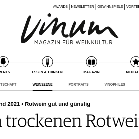
AWARDS
NEWSLETTER
GEWINNSPIELE
VORTE
VENTS
ESSEN & TRINKEN
MAGAZIN
MEDIA
RTSCHAFT
WEINSZENE
PORTRAITS
VINOPHILES
d 2021 • Rotwein gut und günstig
n trockenen Rotwei