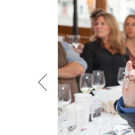
VIDEOS
KLARTEXT
WEINREISEN
WEINWIRTSCHAFT
BILDSTRECKEN
EXTRAS
WEINSZENE
BÜCHER
ANMELDEN
ABO
PORTRAITS
AUSGABE
VINOPHILES
ARCHIV
AWARDS
ARCHIV
VORTEILSWELT
GEWINNSPIELE
VORTEILSWELT
TRINKREIFETABELLE
ABO
WEINSUCHE
NEWSLETTER
WINE TRADE CLUB
REDAKTION
JOBS
WERBUNG
PRESSE