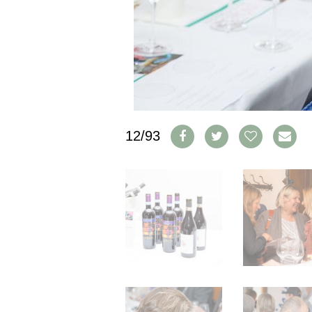
IMPRESSUM
AGB & DATENSCHUTZ
FAQ
SCHWEIZ
|
DEUTSCHLAND
|
12/93
SUISSE ROMANDE