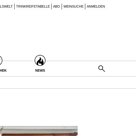
ILSWELT
TRINKREIFETABELLE
ABO
WEINSUCHE
ANMELDEN
THEK
NEWS