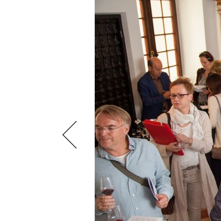
VIDEOS
KLARTEXT
WEINREISEN
WEINWIRTSCHAFT
BILDSTRECKEN
EXTRAS
WEINSZENE
BÜCHER
ANMELDEN
ABO
PORTRAITS
AUSGABE
VINOPHILES
ARCHIV
AWARDS
ARCHIV
VORTEILSWELT
GEWINNSPIELE
VORTEILSWELT
TRINKREIFETABELLE
ABO
WEINSUCHE
NEWSLETTER
WINE TRADE CLUB
REDAKTION
JOBS
WERBUNG
PRESSE