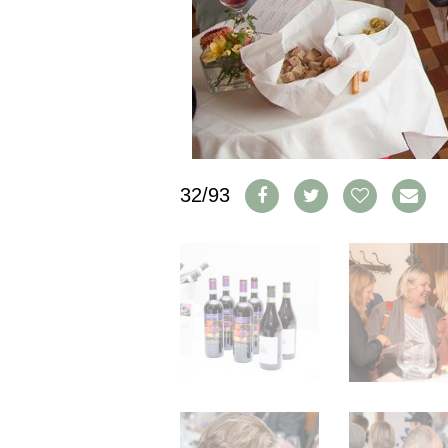
IMPRESSUM
AGB & DATENSCHUTZ
FAQ
SCHWEIZ
|
DEUTSCHLAND
|
32/93
SUISSE ROMANDE