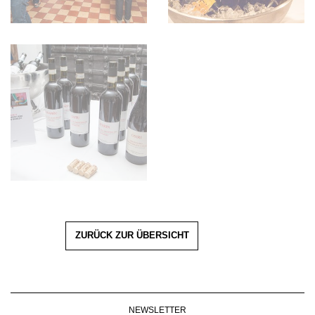
ZURÜCK ZUR ÜBERSICHT
NEWSLETTER