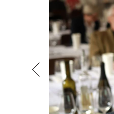
VIDEOS
KLARTEXT
WEINREISEN
WEINWIRTSCHAFT
BILDSTRECKEN
EXTRAS
WEINSZENE
BÜCHER
ANMELDEN
ABO
PORTRAITS
AUSGABE
VINOPHILES
ARCHIV
AWARDS
ARCHIV
VORTEILSWELT
GEWINNSPIELE
VORTEILSWELT
TRINKREIFETABELLE
ABO
WEINSUCHE
NEWSLETTER
WINE TRADE CLUB
REDAKTION
JOBS
WERBUNG
PRESSE