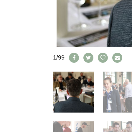
IMPRESSUM
AGB & DATENSCHUTZ
FAQ
SCHWEIZ
|
DEUTSCHLAND
|
1/99
SUISSE ROMANDE