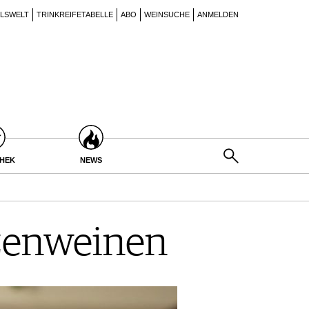
ILSWELT
TRINKREIFETABELLE
ABO
WEINSUCHE
ANMELDEN
THEK
NEWS
tzenweinen