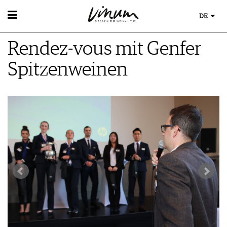
DE
WEIN
Rendez-vous mit Genfer
WEINSUCHE
WEINWISSEN
GUIDE WEINGÜTER
Spitzenweinen
WEINREGIONEN
WINETRADECLUB
EVENTS
WEINLEXIKON
WINZER
EVENTKALENDER
WEINGESCHICHTE
WEINE DES MONATS
AWARDS
WEINLAGERUNG
TRINKREIFETABELLE
EVENT-BILDER
INFOGRAFIKEN
UNIQUE WINERIES
TIPPS & TRICKS
CLUB LES DOMAINES
ESSEN & TRINKEN
NEWS
FOOD PAIRING TIPPS
MAGAZIN
FOOD PAIRING TABELLE
REPORTAGEN
KULINARIK
MEDIATHEK
DOSSIER
REZEPTE
APPS
WINEGUIDES
HOTSPOTS
NEWS
VIDEOS
KLARTEXT
WEINREISEN
WEINWIRTSCHAFT
BILDSTRECKEN
EXTRAS