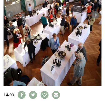
WEINSZENE
BÜCHER
ANMELDEN
ABO
PORTRAITS
AUSGABE
VINOPHILES
ARCHIV
AWARDS
ARCHIV
VORTEILSWELT
GEWINNSPIELE
VORTEILSWELT
TRINKREIFETABELLE
ABO
WEINSUCHE
NEWSLETTER
WINE TRADE CLUB
REDAKTION
JOBS
WERBUNG
PRESSE
IMPRESSUM
14/99
AGB & DATENSCHUTZ
FAQ