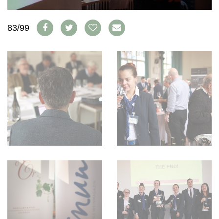
WEINSZENE
BÜCHER
ANMELDEN
ABO
PORTRAITS
AUSGABE
83/99
VINOPHILES
ARCHIV
AWARDS
ARCHIV
VORTEILSWELT
GEWINNSPIELE
VORTEILSWELT
TRINKREIFETABELLE
ABO
WEINSUCHE
NEWSLETTER
WINE TRADE CLUB
REDAKTION
JOBS
WERBUNG
PRESSE
IMPRESSUM
AGB & DATENSCHUTZ
FAQ