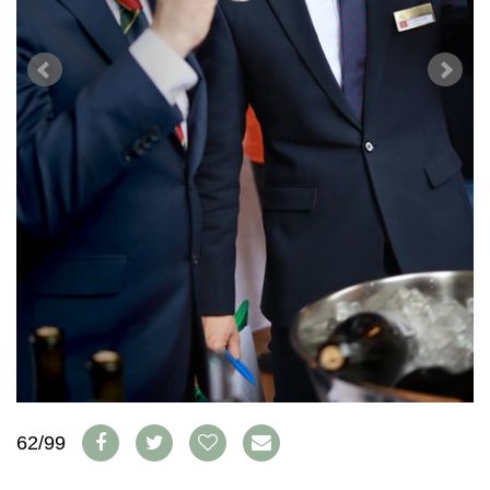
WEINSZENE
BÜCHER
ANMELDEN
ABO
PORTRAITS
AUSGABE
VINOPHILES
ARCHIV
AWARDS
ARCHIV
VORTEILSWELT
GEWINNSPIELE
VORTEILSWELT
TRINKREIFETABELLE
ABO
WEINSUCHE
NEWSLETTER
WINE TRADE CLUB
REDAKTION
JOBS
WERBUNG
PRESSE
IMPRESSUM
62/99
AGB & DATENSCHUTZ
FAQ