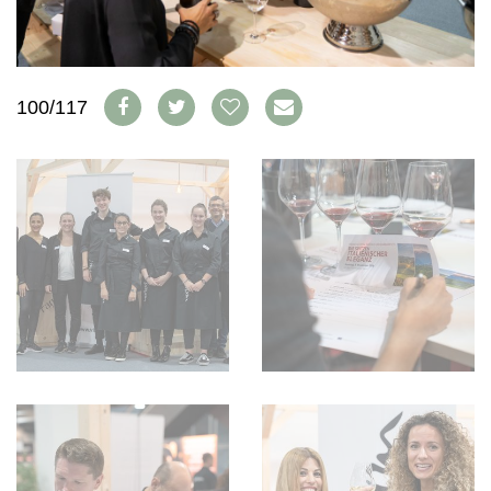
WEINSZENE
BÜCHER
ANMELDEN
ABO
PORTRAITS
AUSGABE
VINOPHILES
ARCHIV
AWARDS
ARCHIV
100/117
VORTEILSWELT
GEWINNSPIELE
VORTEILSWELT
TRINKREIFETABELLE
ABO
WEINSUCHE
NEWSLETTER
WINE TRADE CLUB
REDAKTION
JOBS
WERBUNG
PRESSE
IMPRESSUM
AGB & DATENSCHUTZ
FAQ