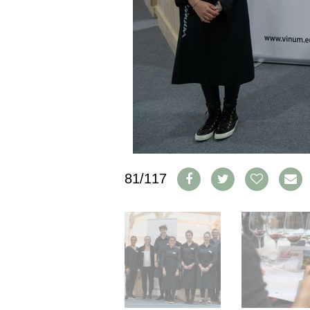
IMPRESSUM
AGB & DATENSCHUTZ
FAQ
SCHWEIZ
|
DEUTSCHLAND
|
SUISSE ROMANDE
81/117