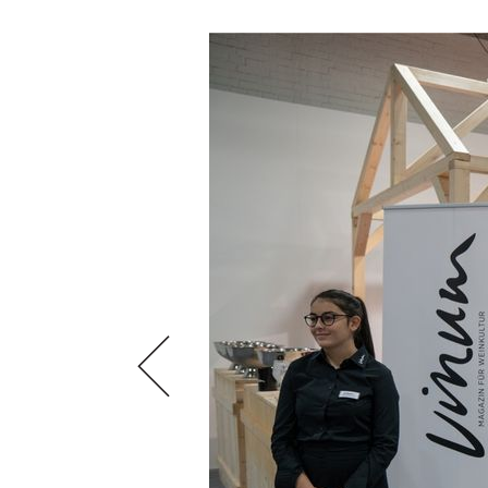
VIDEOS
KLARTEXT
WEINREISEN
WEINWIRTSCHAFT
BILDSTRECKEN
EXTRAS
WEINSZENE
BÜCHER
ANMELDEN
ABO
PORTRAITS
AUSGABE
VINOPHILES
ARCHIV
AWARDS
ARCHIV
VORTEILSWELT
GEWINNSPIELE
VORTEILSWELT
TRINKREIFETABELLE
ABO
WEINSUCHE
NEWSLETTER
WINE TRADE CLUB
REDAKTION
JOBS
WERBUNG
PRESSE