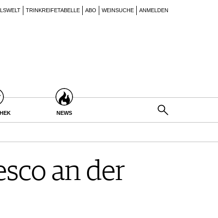
ILSWELT
TRINKREIFETABELLE
ABO
WEINSUCHE
ANMELDEN
THEK
NEWS
esco an der