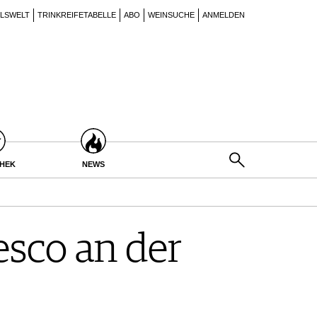
ILSWELT
TRINKREIFETABELLE
ABO
WEINSUCHE
ANMELDEN
THEK
NEWS
esco an der