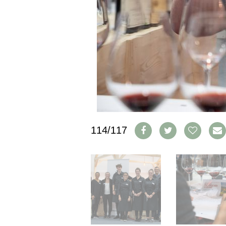
IMPRESSUM
AGB & DATENSCHUTZ
FAQ
SCHWEIZ
|
DEUTSCHLAND
|
SUISSE ROMANDE
114/117