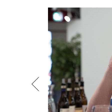
VIDEOS
KLARTEXT
WEINREISEN
WEINWIRTSCHAFT
BILDSTRECKEN
EXTRAS
WEINSZENE
BÜCHER
ANMELDEN
ABO
PORTRAITS
AUSGABE
VINOPHILES
ARCHIV
AWARDS
ARCHIV
VORTEILSWELT
GEWINNSPIELE
VORTEILSWELT
TRINKREIFETABELLE
ABO
WEINSUCHE
NEWSLETTER
WINE TRADE CLUB
REDAKTION
JOBS
WERBUNG
PRESSE