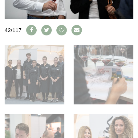
WEINSZENE
BÜCHER
ANMELDEN
ABO
PORTRAITS
AUSGABE
VINOPHILES
ARCHIV
AWARDS
ARCHIV
42/117
VORTEILSWELT
GEWINNSPIELE
VORTEILSWELT
TRINKREIFETABELLE
ABO
WEINSUCHE
NEWSLETTER
WINE TRADE CLUB
REDAKTION
JOBS
WERBUNG
PRESSE
IMPRESSUM
AGB & DATENSCHUTZ
FAQ