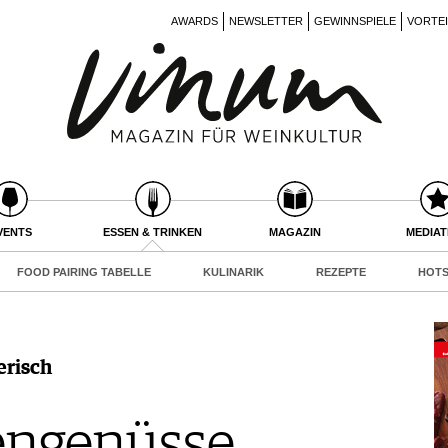
AWARDS
NEWSLETTER
GEWINNSPIELE
VORTE
VENTS
ESSEN & TRINKEN
MAGAZIN
MEDIA
FOOD PAIRING TABELLE
KULINARIK
REZEPTE
HOTS
erisch
engenüsse