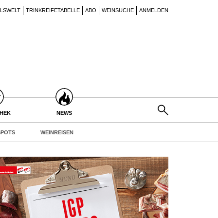
ILSWELT
TRINKREIFETABELLE
ABO
WEINSUCHE
ANMELDEN
THEK
NEWS
POTS
WEINREISEN