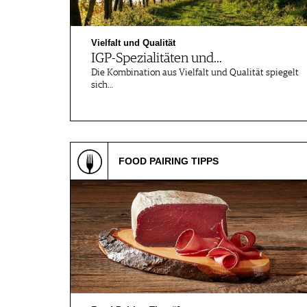
JOBS
WERBUNG
Vielfalt und Qualität
PRESSE
IGP-Spezialitäten und…
IMPRESSUM
Die Kombination aus Vielfalt und Qualität spiegelt
AGB & DATENSCHUTZ
sich…
FAQ
SCHWEIZ
|
FOOD PAIRING TIPPS
DEUTSCHLAND
|
SUISSE ROMANDE