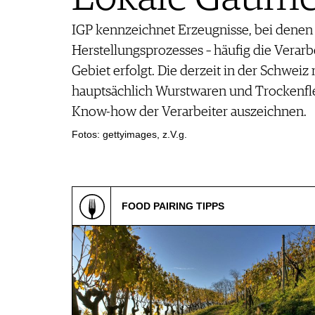
REPORTAGEN
MEDIATHEK
DOSSIER
IGP kennzeichnet Erzeugnisse, bei denen
APPS
WINEGUIDES
NEWS
Herstellungsprozesses – häufig die Verarb
VIDEOS
KLARTEXT
WEINWIRTSCHAFT
Gebiet erfolgt. Die derzeit in der Schweiz
BILDSTRECKEN
EXTRAS
WEINSZENE
BÜCHER
hauptsächlich Wurstwaren und Trockenfleis
ANMELDEN
ABO
PORTRAITS
Know-how der Verarbeiter auszeichnen.
AUSGABE
VINOPHILES
ARCHIV
Fotos: gettyimages, z.V.g.
AWARDS
ARCHIV
VORTEILSWELT
GEWINNSPIELE
VORTEILSWELT
TRINKREIFETABELLE
FOOD PAIRING TIPPS
ABO
WEINSUCHE
NEWSLETTER
WINE TRADE CLUB
REDAKTION