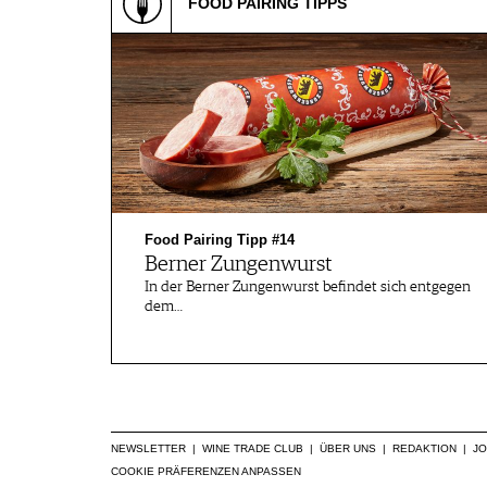
FOOD PAIRING TIPPS
Food Pairing Tipp #14
Berner Zungenwurst
In der Berner Zungenwurst befindet sich entgegen
dem…
NEWSLETTER
|
WINE TRADE CLUB
|
ÜBER UNS
|
REDAKTION
|
J
COOKIE PRÄFERENZEN ANPASSEN