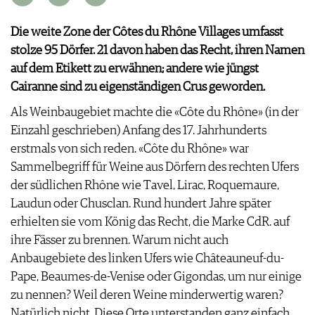
VORTEILSWELT
Die weite Zone der Côtes du Rhône Villages umfasst
MEDIATHEK
stolze 95 Dörfer. 21 davon haben das Recht, ihren Namen
APPS
auf dem Etikett zu erwähnen; andere wie jüngst
NEWS
VIDEOS
Cairanne sind zu eigenständigen Crus geworden.
WEINWIRTSCHAFT
BILDSTRECKEN
Als Weinbaugebiet machte die «Côte du Rhône» (in der
WEINSZENE
BÜCHER
ANMELDEN
Einzahl geschrieben) Anfang des 17. Jahrhunderts
PORTRAITS
erstmals von sich reden. «Côte du Rhône» war
VINOPHILES
AWARDS
Sammelbegriff für Weine aus Dörfern des rechten Ufers
ARCHIV
GEWINNSPIELE
der südlichen Rhône wie Tavel, Lirac, Roquemaure,
VORTEILSWELT
Laudun oder Chusclan. Rund hundert Jahre später
TRINKREIFETABELLE
erhielten sie vom König das Recht, die Marke CdR. auf
ABO
ihre Fässer zu brennen. Warum nicht auch
WEINSUCHE
Anbaugebiete des linken Ufers wie Châteauneuf-du-
NEWSLETTER
Pape, Beaumes-de-Venise oder Gigondas, um nur einige
WINE TRADE CLUB
zu nennen? Weil deren Weine minderwertig waren?
REDAKTION
Natürlich nicht. Diese Orte unterstanden ganz einfach