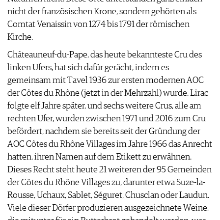
JOBS
nicht der französischen Krone, sondern gehörten als
WERBUNG
Comtat Venaissin von 1274 bis 1791 der römischen
PRESSE
Kirche.
IMPRESSUM
Châteauneuf-du-Pape, das heute bekannteste Cru des
AGB & DATENSCHUTZ
linken Ufers, hat sich dafür gerächt, indem es
FAQ
gemeinsam mit Tavel 1936 zur ersten modernen AOC
der Côtes du Rhône (jetzt in der Mehrzahl) wurde. Lirac
folgte elf Jahre später, und sechs weitere Crus, alle am
rechten Ufer, wurden zwischen 1971 und 2016 zum Cru
befördert, nachdem sie bereits seit der Gründung der
AOC Côtes du Rhône Villages im Jahre 1966 das Anrecht
hatten, ihren Namen auf dem Etikett zu erwähnen.
Dieses Recht steht heute 21 weiteren der 95 Gemeinden
der Côtes du Rhône Villages zu, darunter etwa Suze-la-
Rousse, Uchaux, Sablet, Séguret, Chusclan oder Laudun.
Viele dieser Dörfer produzieren ausgezeichnete Weine,