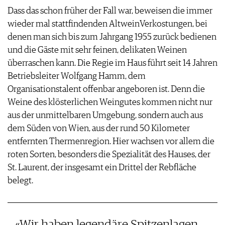
WERBUNG
Dass das schon früher der Fall war, beweisen die immer
PRESSE
wieder mal stattfindenden AltweinVerkostungen, bei
IMPRESSUM
denen man sich bis zum Jahrgang 1955 zurück bedienen
AGB & DATENSCHUTZ
und die Gäste mit sehr feinen, delikaten Weinen
FAQ
überraschen kann. Die Regie im Haus führt seit 14 Jahren
Betriebsleiter Wolfgang Hamm, dem
Organisationstalent offenbar angeboren ist. Denn die
Weine des klösterlichen Weingutes kommen nicht nur
aus der unmittelbaren Umgebung, sondern auch aus
dem Süden von Wien, aus der rund 50 Kilometer
entfernten Thermenregion. Hier wachsen vor allem die
roten Sorten, besonders die Spezialität des Hauses, der
St. Laurent, der insgesamt ein Drittel der Rebfläche
belegt.
«Wir haben legendäre Spitzenlagen