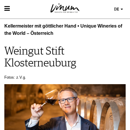
DE
WEIN
Kellermeister mit göttlicher Hand • Unique Wineries of
WEINSUCHE
the World – Österreich
GUIDE WEINGÜTER
WINETRADECLUB
Weingut Stift
WINZER
WEINE DES MONATS
Klosterneuburg
TRINKREIFETABELLE
UNIQUE WINERIES
Fotos: z.V.g.
CLUB LES DOMAINES
WEINWISSEN
WEINREGIONEN
EVENTS
WEINLEXIKON
EVENTKALENDER
WEINGESCHICHTE
ESSEN & TRINKEN
AWARDS
WEINLAGERUNG
FOOD PAIRING TIPPS
EVENT-BILDER
INFOGRAFIKEN
MAGAZIN