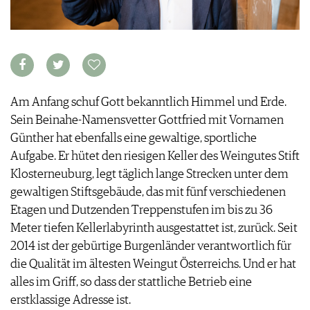
FOOD PAIRING TABELLE
TIPPS & TRICKS
REPORTAGEN
KULINARIK
MEDIATHEK
NEWS
DOSSIER
REZEPTE
APPS
WINEGUIDES
HOTSPOTS
NEWS
VIDEOS
KLARTEXT
WEINREISEN
WEINWIRTSCHAFT
BILDSTRECKEN
EXTRAS
WEINSZENE
BÜCHER
ANMELDEN
Am Anfang schuf Gott bekanntlich Himmel und Erde.
ABO
PORTRAITS
Sein Beinahe-Namensvetter Gottfried mit Vornamen
AUSGABE
VINOPHILES
Günther hat ebenfalls eine gewaltige, sportliche
ARCHIV
AWARDS
ARCHIV
VORTEILSWELT
Aufgabe. Er hütet den riesigen Keller des Weingutes Stift
GEWINNSPIELE
Klosterneuburg, legt täglich lange Strecken unter dem
VORTEILSWELT
gewaltigen Stiftsgebäude, das mit fünf verschiedenen
TRINKREIFETABELLE
Etagen und Dutzenden Treppenstufen im bis zu 36
ABO
Meter tiefen Kellerlabyrinth ausgestattet ist, zurück. Seit
WEINSUCHE
2014 ist der gebürtige Burgenländer verantwortlich für
NEWSLETTER
die Qualität im ältesten Weingut Österreichs. Und er hat
WINE TRADE CLUB
alles im Griff, so dass der stattliche Betrieb eine
REDAKTION
erstklassige Adresse ist.
JOBS