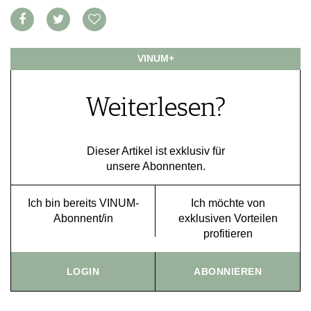
VORTEILSWELT
MEDIATHEK
VINUM+
APPS
NEWS
VIDEOS
WEINWIRTSCHAFT
BILDSTRECKEN
Weiterlesen?
WEINSZENE
BÜCHER
ANMELDEN
PORTRAITS
VINOPHILES
Dieser Artikel ist exklusiv für
AWARDS
ARCHIV
unsere Abonnenten.
GEWINNSPIELE
VORTEILSWELT
Ich bin bereits VINUM-
Ich möchte von
TRINKREIFETABELLE
Abonnent/in
exklusiven Vorteilen
ABO
profitieren
WEINSUCHE
NEWSLETTER
LOGIN
ABONNIEREN
WINE TRADE CLUB
REDAKTION