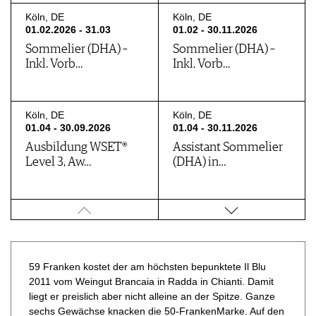
Köln, DE
Köln, DE
01.02.2026 - 31.03
01.02 - 30.11.2026
Sommelier (DHA) –
Sommelier (DHA) –
Inkl. Vorb…
Inkl. Vorb…
Köln, DE
Köln, DE
01.04 - 30.09.2026
01.04 - 30.11.2026
Ausbildung WSET®
Assistant Sommelier
Level 3, Aw…
(DHA) in…
Trausdorf an…, AT
Köln, DE
06.05 - 10.12.2026
01.06 - 30.11.2026
Afterworkreihe „Chill“
Ausbildung WSET®
am We…
Level 3, Aw…
59 Franken kostet der am höchsten bepunktete Il Blu
2011 vom Weingut Brancaia in Radda in Chianti. Damit
liegt er preislich aber nicht alleine an der Spitze. Ganze
Köln, DE
sechs Gewächse knacken die 50-FrankenMarke. Auf den
Köln, DE