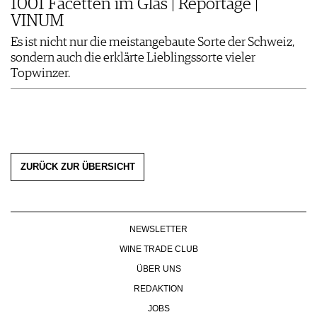
1001 Facetten im Glas | Reportage |
TÖNE & TANNINE
WEIN & YOGA
VINUM
mit Piano und…
Es ist nicht nur die meistangebaute Sorte der Schweiz,
sondern auch die erklärte Lieblingssorte vieler
Topwinzer.
Belp, CH
Zürich, Base…, CH
03.09 - 04.09.2026
03.09 - 11.09.2026
Jubiläums
Liquid Rum Days
Italiendegustation
ZURÜCK ZUR ÜBERSICHT
Esslingen, DE
Castell, DE
05.09.2026
06.09.2026
STADT.WEIN.GENUSS
Casteller
Weinwandertag
NEWSLETTER
WINE TRADE CLUB
ÜBER UNS
Esslingen, DE
Schloss Graf…, AT
REDAKTION
06.09.2026
07.09 - 10.09.2026
JOBS
WANDERN WO DER
ÖTW Single Vineyard