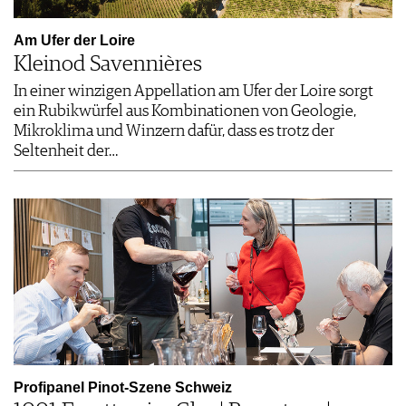
Siebeldingen, DE
Siebeldingen, DE
29.08 - 30.08.2026
29.08 - 30.08.2026
Am Ufer der Loire
Weinbergwanderung
Verkostung im
Kleinod Savennières
mit Weinpr…
Holzfasskeller
In einer winzigen Appellation am Ufer der Loire sorgt
ein Rubikwürfel aus Kombinationen von Geologie,
Mikroklima und Winzern dafür, dass es trotz der
Murnau am St…, DE
Wettingen, CH
29.08.2026
29.08.2026
Seltenheit der…
Weinverkostung &
Calici sotto le stelle -
Weinfest
Wei…
Siebeldingen, DE
Niederhausen, DE
30.08.2026
02.09.2026
Matinee Konzert
CHEERS & CHILL
Esslingen, DE
Esslingen-Me…, DE
Profipanel Pinot-Szene Schweiz
02.09.2026
02.09.2026