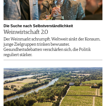
Schorndorf, DE
Esslingen, DE
27.08 - 30.08.2026
27.08.2026
Schorndorfer
TAG DES OFFENEN
Weintage
GLASES
Die Suche nach Selbstverständlichkeit
Weinwirtschaft 2.0
Der Weinmarkt schrumpft. Weltweit sinkt der Konsum,
Esslingen-Me…, DE
Siebeldingen, DE
junge Zielgruppen trinken bewusster,
27.08.2026
29.08 - 30.08.2026
Gesundheitsdebatten verschärfen sich, die Politik
SUN.DOWNER
Kräuter-Tour
reguliert stärker.
AFTER WORK
Siebeldingen, DE
Esslingen, DE
29.08 - 30.08.2026
29.08.2026
Tag der offenen
WEIN.TOUR
Kellertür