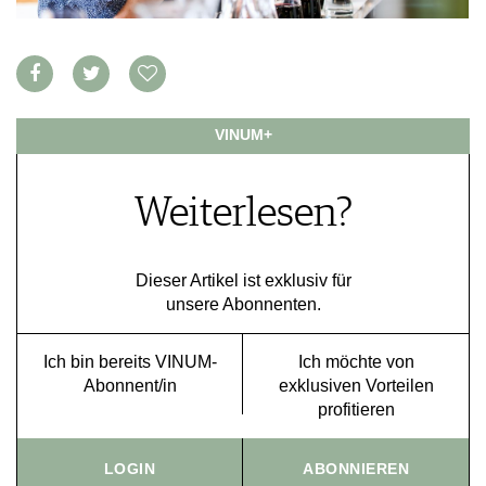
VORTEILSWELT
MEDIATHEK
APPS
NEWS
VIDEOS
VINUM+
WEINWIRTSCHAFT
BILDSTRECKEN
WEINSZENE
BÜCHER
ANMELDEN
Weiterlesen?
PORTRAITS
VINOPHILES
AWARDS
ARCHIV
GEWINNSPIELE
Dieser Artikel ist exklusiv für
unsere Abonnenten.
VORTEILSWELT
TRINKREIFETABELLE
Ich bin bereits VINUM-
Ich möchte von
ABO
Abonnent/in
exklusiven Vorteilen
WEINSUCHE
profitieren
NEWSLETTER
WINE TRADE CLUB
LOGIN
ABONNIEREN
REDAKTION