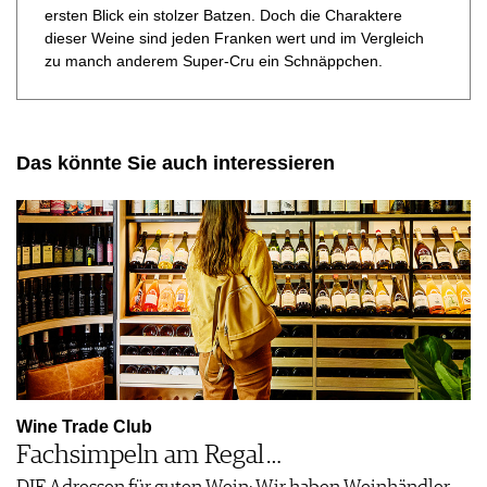
01.06.2026 - 31.01
01.06.2026 - 31.07
ersten Blick ein stolzer Batzen. Doch die Charaktere
dieser Weine sind jeden Franken wert und im Vergleich
Assistant Sommelier
Sommelier (DHA) –
zu manch anderem Super-Cru ein Schnäppchen.
(DHA) in…
Inkl. Vorb…
Köln, DE
Köln, DE
Das könnte Sie auch interessieren
01.08 - 30.09.2026
01.08.2026 - 31.01
Ausbildung WSET®
Ausbildung WSET®
Level 2, Aw…
Level 3, Aw…
Köln, DE
Belp, CH
01.08.2026 - 31.03
07.08.2026
Assistant Sommelier
Wine-Crashkurs
(DHA) in…
Wine Trade Club
weinstadt-be…, DE
Braunschweig, DE
Fachsimpeln am Regal …
12.08.2026
13.08 - 16.08.2026