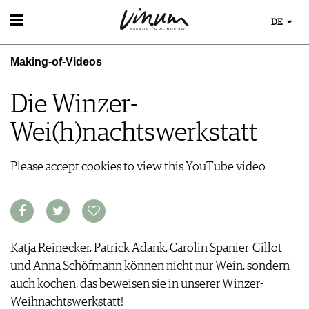
DE
WEIN
Making-of-Videos
WEINSUCHE
WEINWISSEN
GUIDE WEINGÜTER
WEINREGIONEN
Die Winzer-
WINETRADECLUB
EVENTS
WEINLEXIKON
WINZER
Wei(h)nachtswerkstatt
EVENTKALENDER
WEINGESCHICHTE
WEINE DES MONATS
ESSEN & TRINKEN
AWARDS
WEINLAGERUNG
TRINKREIFETABELLE
FOOD PAIRING TIPPS
EVENT-BILDER
INFOGRAFIKEN
Please accept cookies to view this YouTube video
MAGAZIN
UNIQUE WINERIES
FOOD PAIRING TABELLE
TIPPS & TRICKS
CLUB LES DOMAINES
REPORTAGEN
KULINARIK
MEDIATHEK
NEWS
DOSSIER
REZEPTE
APPS
WINEGUIDES
HOTSPOTS
VIDEOS
KLARTEXT
WEINREISEN
Katja Reinecker, Patrick Adank, Carolin Spanier-Gillot
BILDSTRECKEN
EXTRAS
und Anna Schöfmann können nicht nur Wein, sondern
BÜCHER
ABO
auch kochen, das beweisen sie in unserer Winzer-
AUSGABE
NEWS
Weihnachtswerkstatt!
ARCHIV