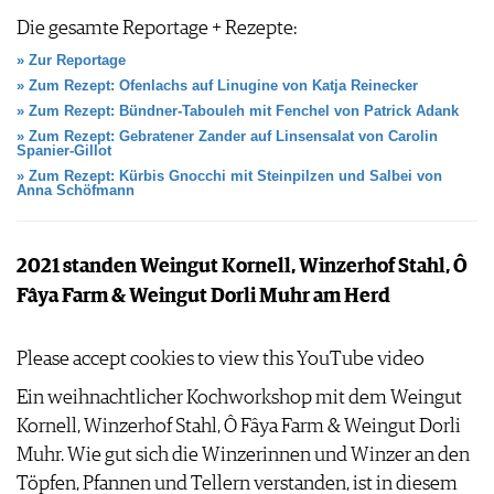
WEINWIRTSCHAFT
VORTEILSWELT
Die gesamte Reportage + Rezepte:
WEINSZENE
ANMELDEN
» Zur Reportage
PORTRAITS
» Zum Rezept: Ofenlachs auf Linugine von Katja Reinecker
VINOPHILES
» Zum Rezept: Bündner-Tabouleh mit Fenchel von Patrick Adank
AWARDS
ARCHIV
» Zum Rezept: Gebratener Zander auf Linsensalat von Carolin
GEWINNSPIELE
Spanier-Gillot
VORTEILSWELT
» Zum Rezept: Kürbis Gnocchi mit Steinpilzen und Salbei von
Anna Schöfmann
TRINKREIFETABELLE
ABO
WEINSUCHE
2021 standen Weingut Kornell, Winzerhof Stahl, Ô
NEWSLETTER
Fâya Farm & Weingut Dorli Muhr am Herd
WINE TRADE CLUB
REDAKTION
Please accept cookies to view this YouTube video
JOBS
Ein weihnachtlicher Kochworkshop mit dem Weingut
WERBUNG
Kornell, Winzerhof Stahl, Ô Fâya Farm & Weingut Dorli
PRESSE
Muhr. Wie gut sich die Winzerinnen und Winzer an den
IMPRESSUM
Töpfen, Pfannen und Tellern verstanden, ist in diesem
AGB & DATENSCHUTZ