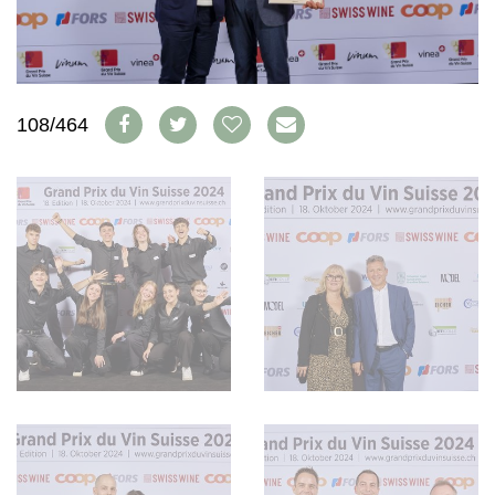
WEINSZENE
BÜCHER
ANMELDEN
ABO
PORTRAITS
AUSGABE
VINOPHILES
ARCHIV
AWARDS
ARCHIV
VORTEILSWELT
GEWINNSPIELE
108/464
VORTEILSWELT
TRINKREIFETABELLE
ABO
WEINSUCHE
NEWSLETTER
WINE TRADE CLUB
REDAKTION
JOBS
WERBUNG
PRESSE
IMPRESSUM
AGB & DATENSCHUTZ
FAQ