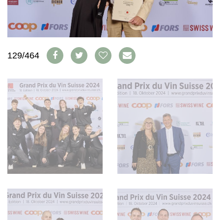
WEINSZENE
BÜCHER
ANMELDEN
ABO
PORTRAITS
AUSGABE
VINOPHILES
ARCHIV
AWARDS
ARCHIV
VORTEILSWELT
GEWINNSPIELE
129/464
VORTEILSWELT
TRINKREIFETABELLE
ABO
WEINSUCHE
NEWSLETTER
WINE TRADE CLUB
REDAKTION
JOBS
WERBUNG
PRESSE
IMPRESSUM
AGB & DATENSCHUTZ
FAQ