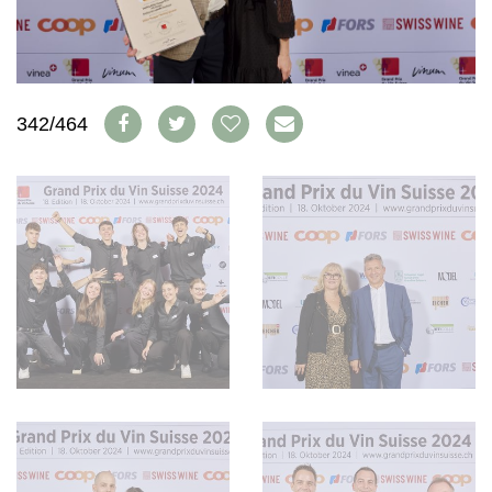
WEINSZENE
BÜCHER
ANMELDEN
ABO
PORTRAITS
AUSGABE
VINOPHILES
ARCHIV
AWARDS
ARCHIV
VORTEILSWELT
GEWINNSPIELE
342/464
VORTEILSWELT
TRINKREIFETABELLE
ABO
WEINSUCHE
NEWSLETTER
WINE TRADE CLUB
REDAKTION
JOBS
WERBUNG
PRESSE
IMPRESSUM
AGB & DATENSCHUTZ
FAQ