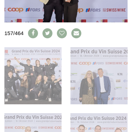
WEINSZENE
BÜCHER
ANMELDEN
ABO
PORTRAITS
AUSGABE
VINOPHILES
ARCHIV
AWARDS
ARCHIV
VORTEILSWELT
GEWINNSPIELE
157/464
VORTEILSWELT
TRINKREIFETABELLE
ABO
WEINSUCHE
NEWSLETTER
WINE TRADE CLUB
REDAKTION
JOBS
WERBUNG
PRESSE
IMPRESSUM
AGB & DATENSCHUTZ
FAQ