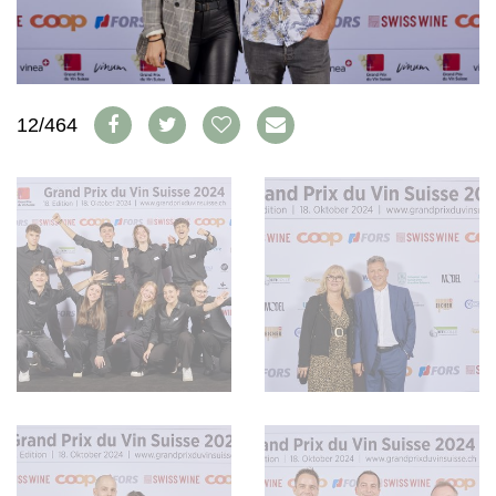
WEINSZENE
BÜCHER
ANMELDEN
ABO
PORTRAITS
AUSGABE
VINOPHILES
ARCHIV
AWARDS
ARCHIV
VORTEILSWELT
GEWINNSPIELE
12/464
VORTEILSWELT
TRINKREIFETABELLE
ABO
WEINSUCHE
NEWSLETTER
WINE TRADE CLUB
REDAKTION
JOBS
WERBUNG
PRESSE
IMPRESSUM
AGB & DATENSCHUTZ
FAQ