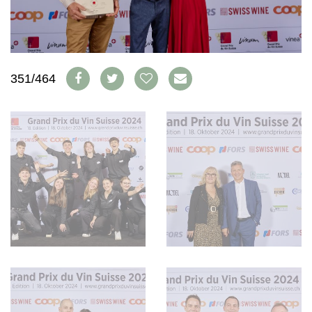
WEINSZENE
BÜCHER
ANMELDEN
ABO
PORTRAITS
AUSGABE
VINOPHILES
ARCHIV
AWARDS
ARCHIV
VORTEILSWELT
GEWINNSPIELE
351/464
VORTEILSWELT
TRINKREIFETABELLE
ABO
WEINSUCHE
NEWSLETTER
WINE TRADE CLUB
REDAKTION
JOBS
WERBUNG
PRESSE
IMPRESSUM
AGB & DATENSCHUTZ
FAQ