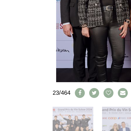
IMPRESSUM
AGB & DATENSCHUTZ
FAQ
SCHWEIZ
|
DEUTSCHLAND
|
SUISSE ROMANDE
23/464