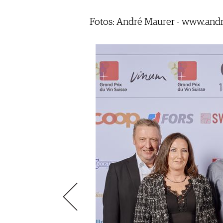
VIDEOS
KLARTEXT
WEINREISEN
WEINWIRTSCHAFT
BILDSTRECKEN
EXTRAS
Fotos: André Maurer - www.and
WEINSZENE
BÜCHER
ANMELDEN
ABO
PORTRAITS
AUSGABE
VINOPHILES
ARCHIV
AWARDS
ARCHIV
VORTEILSWELT
GEWINNSPIELE
VORTEILSWELT
TRINKREIFETABELLE
ABO
WEINSUCHE
NEWSLETTER
WINE TRADE CLUB
REDAKTION
JOBS
WERBUNG
PRESSE