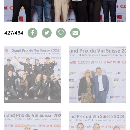
WEINSZENE
BÜCHER
ANMELDEN
ABO
PORTRAITS
AUSGABE
VINOPHILES
ARCHIV
AWARDS
ARCHIV
VORTEILSWELT
GEWINNSPIELE
427/464
VORTEILSWELT
TRINKREIFETABELLE
ABO
WEINSUCHE
NEWSLETTER
WINE TRADE CLUB
REDAKTION
JOBS
WERBUNG
PRESSE
IMPRESSUM
AGB & DATENSCHUTZ
FAQ