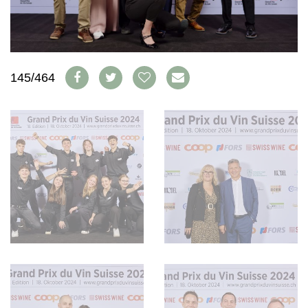
WEINSZENE
BÜCHER
ANMELDEN
ABO
PORTRAITS
AUSGABE
VINOPHILES
ARCHIV
AWARDS
ARCHIV
VORTEILSWELT
GEWINNSPIELE
145/464
VORTEILSWELT
TRINKREIFETABELLE
ABO
WEINSUCHE
NEWSLETTER
WINE TRADE CLUB
REDAKTION
JOBS
WERBUNG
PRESSE
IMPRESSUM
AGB & DATENSCHUTZ
FAQ