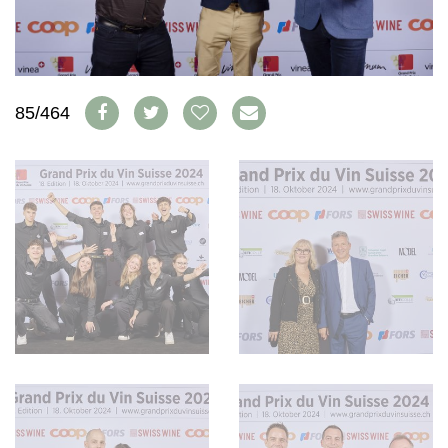
WEINSZENE
BÜCHER
ANMELDEN
ABO
PORTRAITS
AUSGABE
VINOPHILES
ARCHIV
AWARDS
ARCHIV
VORTEILSWELT
GEWINNSPIELE
85/464
VORTEILSWELT
TRINKREIFETABELLE
ABO
WEINSUCHE
NEWSLETTER
WINE TRADE CLUB
REDAKTION
JOBS
WERBUNG
PRESSE
IMPRESSUM
AGB & DATENSCHUTZ
FAQ