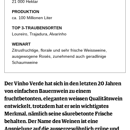
KULINARIK
21 000 Hektar
MEDIATHEK
DOSSIER
REZEPTE
PRODUKTION
APPS
WINEGUIDES
HOTSPOTS
NEWS
ca. 100 Millionen Liter
VIDEOS
KLARTEXT
WEINREISEN
WEINWIRTSCHAFT
BILDSTRECKEN
TOP 3-TRAUBENSORTEN
EXTRAS
WEINSZENE
Loureiro, Trajadura, Alvarinho
BÜCHER
ANMELDEN
ABO
PORTRAITS
AUSGABE
WEINART
VINOPHILES
Zitrusfruchtige, florale und sehr frische Weissweine,
ARCHIV
AWARDS
ARCHIV
ausgewogene Rosés, zunehmend auch geradlinige
VORTEILSWELT
GEWINNSPIELE
Schaumweine
VORTEILSWELT
TRINKREIFETABELLE
ABO
Der Vinho Verde hat sich in den letzten 20 Jahren
WEINSUCHE
von einfachen Bauernwein zu einem
NEWSLETTER
fruchtbetonten, eleganten weissen Qualitätswein
WINE TRADE CLUB
entwickelt, trotzdem hat er sein wichtigstes
REDAKTION
Merkmal, nämlich seine säurebetonte Frische
JOBS
behalten. Der Name des Weinen ist eine
WERBUNG
Anspielung auf die aussergewöhnlich grüne und