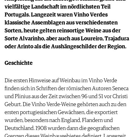
PRESSE
vielfältige Landschaft im nördlichsten Teil
IMPRESSUM
Portugals. Langezeit waren Vinho Verdes
AGB & DATENSCHUTZ
klassische Assemblagen aus verschiedensten
FAQ
Sorten, heute gelten reinsortige Weine aus der
Sorte Alvarinho, aber auch aus Loureiro, Trajadura
oder Arinto als die Aushängeschilder der Region.
Geschichte
Die ersten Hinweise auf Weinbau im Vinho Verde
finden sich in Schriften der römischen Autoren Seneca
und Plinius aus der Zeit zwischen 96 und 51 vor Christi
Geburt. Die Vinho Verde-Weine gehörten auch zu den
ersten portugiesischen Gewächsen, die exportiert
wurden, besonders nach England, Flandern und
Deutschland. 1908 wurden dann die geografischen
Grenzen dieses Weinbaugebietes definiert. Langezeit