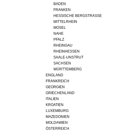
REDAKTION
BADEN
JOBS
FRANKEN
HESSISCHE BERGSTRASSE
WERBUNG
MITTELRHEIN
PRESSE
MOSEL
NAHE
IMPRESSUM
PFALZ
AGB & DATENSCHUTZ
RHEINGAU
RHEINHESSEN
FAQ
SAALE-UNSTRUT
SACHSEN
WÜRTTEMBERG
SCHWEIZ
|
ENGLAND
DEUTSCHLAND
|
FRANKREICH
GEORGIEN
SUISSE ROMANDE
GRIECHENLAND
ITALIEN
KROATIEN
LUXEMBURG
MAZEDONIEN
MOLDAWIEN
ÖSTERREICH