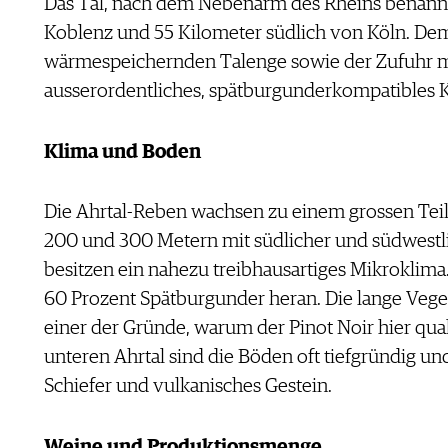
Das Tal, nach dem Nebenarm des Rheins benannt,
Koblenz und 55 Kilometer südlich von Köln. Dem 
wärmespeichernden Talenge sowie der Zufuhr mil
ausserordentliches, spätburgunderkompatibles 
Klima und Boden
Die Ahrtal-Reben wachsen zu einem grossen Teil
200 und 300 Metern mit südlicher und südwestli
besitzen ein nahezu treibhausartiges Mikroklima.
60 Prozent Spätburgunder heran. Die lange Veget
einer der Gründe, warum der Pinot Noir hier quali
unteren Ahrtal sind die Böden oft tiefgründig und
Schiefer und vulkanisches Gestein.
Weine und Produktionsmenge