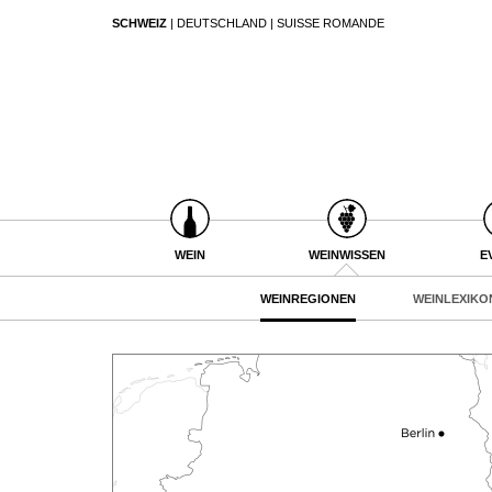
SCHWEIZ
|
DEUTSCHLAND
|
SUISSE ROMANDE
SUCHEN
WEIN
WEINSUCHE
WEINWISSEN
GUIDE WEINGÜTER
WEINREGIONEN
WINETRADECLUB
WEINLEXIKON
WINZER
WEINGESCHICHTE
WEINE DES MONATS
WEIN
WEINWISSEN
E
WEINLAGERUNG
TRINKREIFETABELLE
INFOGRAFIKEN
WEINREGIONEN
WEINLEXIKO
UNIQUE WINERIES
TIPPS & TRICKS
CLUB LES DOMAINES
NEWS
EVENTS
EVENTKALENDER
ESSEN & TRINKEN
AWARDS
FOOD PAIRING TIPPS
EVENT-BILDER