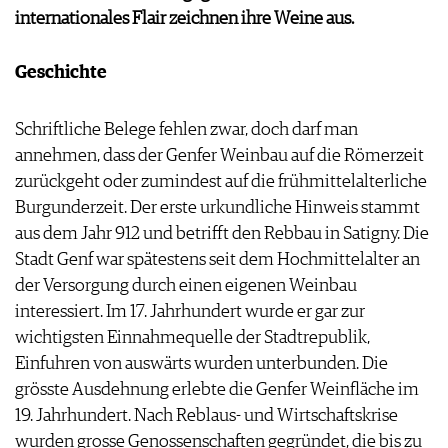
PRESSE
internationales Flair zeichnen ihre Weine aus.
IMPRESSUM
AGB & DATENSCHUTZ
Geschichte
FAQ
Schriftliche Belege fehlen zwar, doch darf man
annehmen, dass der Genfer Weinbau auf die Römerzeit
zurückgeht oder zumindest auf die frühmittelalterliche
Burgunderzeit. Der erste urkundliche Hinweis stammt
aus dem Jahr 912 und betrifft den Rebbau in Satigny. Die
Stadt Genf war spätestens seit dem Hochmittelalter an
der Versorgung durch einen eigenen Weinbau
interessiert. Im 17. Jahrhundert wurde er gar zur
wichtigsten Einnahmequelle der Stadtrepublik,
Einfuhren von auswärts wurden unterbunden. Die
grösste Ausdehnung erlebte die Genfer Weinfläche im
19. Jahrhundert. Nach Reblaus- und Wirtschaftskrise
wurden grosse Genossenschaften gegründet, die bis zu