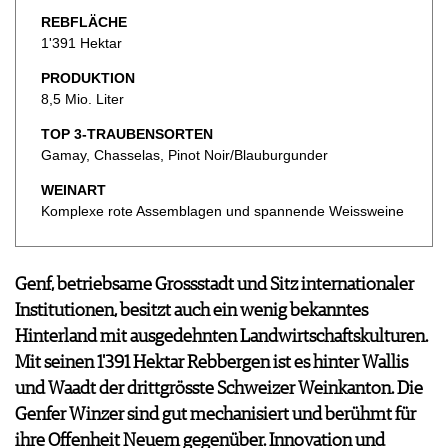
KULINARIK
MEDIATHEK
REBFLÄCHE
DOSSIER
REZEPTE
APPS
1'391 Hektar
WINEGUIDES
HOTSPOTS
NEWS
VIDEOS
KLARTEXT
PRODUKTION
WEINREISEN
WEINWIRTSCHAFT
BILDSTRECKEN
EXTRAS
8,5 Mio. Liter
WEINSZENE
BÜCHER
ANMELDEN
ABO
TOP 3-TRAUBENSORTEN
PORTRAITS
AUSGABE
Gamay, Chasselas, Pinot Noir/Blauburgunder
VINOPHILES
ARCHIV
AWARDS
ARCHIV
WEINART
VORTEILSWELT
GEWINNSPIELE
Komplexe rote Assemblagen und spannende Weissweine
VORTEILSWELT
TRINKREIFETABELLE
ABO
Genf, betriebsame Grossstadt und Sitz internationaler
WEINSUCHE
Institutionen, besitzt auch ein wenig bekanntes
NEWSLETTER
Hinterland mit ausgedehnten Landwirtschaftskulturen.
WINE TRADE CLUB
Mit seinen 1'391 Hektar Rebbergen ist es hinter Wallis
REDAKTION
und Waadt der drittgrösste Schweizer Weinkanton. Die
JOBS
Genfer Winzer sind gut mechanisiert und berühmt für
WERBUNG
ihre Offenheit Neuem gegenüber. Innovation und