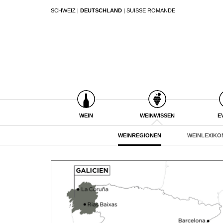
SCHWEIZ
|
DEUTSCHLAND
|
SUISSE ROMANDE
SUCHEN
WEIN
WEINSUCHE
WEINWISSEN
GUIDE WEINGÜTER
WEINREGIONEN
WINETRADECLUB
WEINLEXIKON
WINZER
WEINGESCHICHTE
WEINE DES MONATS
WEIN
WEINWISSEN
E
WEINLAGERUNG
TRINKREIFETABELLE
INFOGRAFIKEN
WEINREGIONEN
WEINLEXIKO
UNIQUE WINERIES
TIPPS & TRICKS
CLUB LES DOMAINES
NEWS
EVENTS
EVENTKALENDER
ESSEN & TRINKEN
AWARDS
FOOD PAIRING TIPPS
EVENT-BILDER