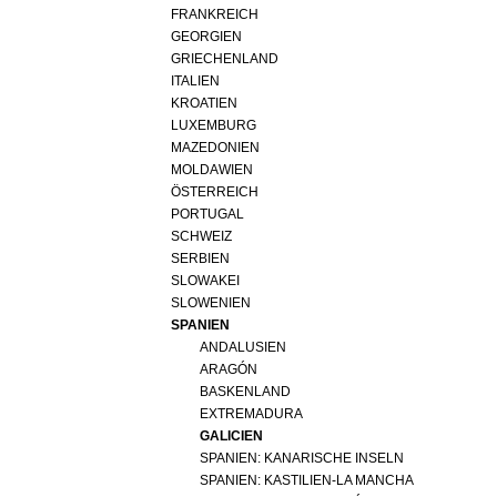
REDAKTION
FRANKREICH
JOBS
GEORGIEN
GRIECHENLAND
WERBUNG
ITALIEN
PRESSE
KROATIEN
LUXEMBURG
IMPRESSUM
MAZEDONIEN
AGB & DATENSCHUTZ
MOLDAWIEN
ÖSTERREICH
FAQ
PORTUGAL
SCHWEIZ
SERBIEN
SCHWEIZ
|
SLOWAKEI
DEUTSCHLAND
|
SLOWENIEN
SPANIEN
SUISSE ROMANDE
ANDALUSIEN
ARAGÓN
BASKENLAND
EXTREMADURA
GALICIEN
SPANIEN: KANARISCHE INSELN
SPANIEN: KASTILIEN-LA MANCHA