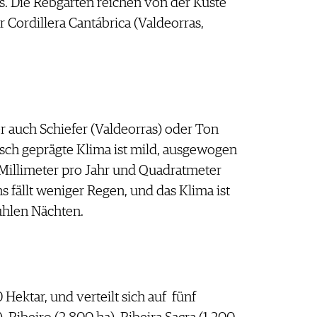
s. Die Rebgärten reichen von der Küste
r Cordillera Cantábrica (Valdeorras,
er auch Schiefer (Valdeorras) oder Ton
sch geprägte Klima ist mild, ausgewogen
 Millimeter pro Jahr und Quadratmeter
s fällt weniger Regen, und das Klima ist
ühlen Nächten.
Hektar, und verteilt sich auf fünf