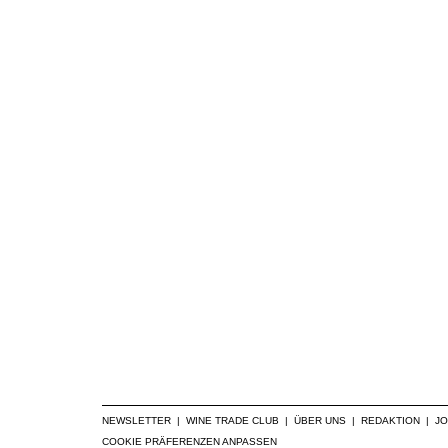
NEWSLETTER
|
WINE TRADE CLUB
|
ÜBER UNS
|
REDAKTION
|
J
COOKIE PRÄFERENZEN ANPASSEN