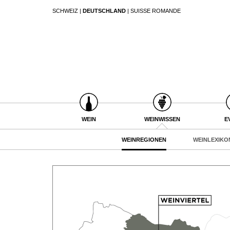
SCHWEIZ
|
DEUTSCHLAND
|
SUISSE ROMANDE
SUCHEN
WEIN
WEINSUCHE
WEINWISSEN
GUIDE WEINGÜTER
WEINREGIONEN
WINETRADECLUB
WEINLEXIKON
WINZER
WEINGESCHICHTE
WEINE DES MONATS
WEIN
WEINWISSEN
E
WEINLAGERUNG
TRINKREIFETABELLE
INFOGRAFIKEN
WEINREGIONEN
WEINLEXIKO
UNIQUE WINERIES
TIPPS & TRICKS
CLUB LES DOMAINES
NEWS
EVENTS
EVENTKALENDER
ESSEN & TRINKEN
AWARDS
FOOD PAIRING TIPPS
EVENT-BILDER