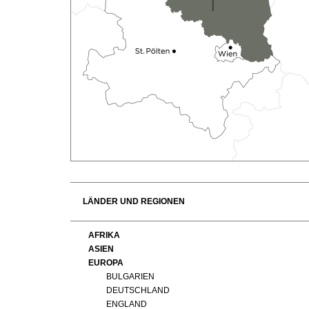
MAGAZIN
FOOD PAIRING TABELLE
REPORTAGEN
KULINARIK
MEDIATHEK
DOSSIER
REZEPTE
APPS
WINEGUIDES
HOTSPOTS
NEWS
VIDEOS
KLARTEXT
WEINREISEN
WEINWIRTSCHAFT
BILDSTRECKEN
EXTRAS
WEINSZENE
BÜCHER
ANMELDEN
ABO
PORTRAITS
AUSGABE
VINOPHILES
ARCHIV
AWARDS
ARCHIV
VORTEILSWELT
GEWINNSPIELE
VORTEILSWELT
LÄNDER UND REGIONEN
TRINKREIFETABELLE
ABO
AFRIKA
ASIEN
WEINSUCHE
EUROPA
NEWSLETTER
BULGARIEN
WINE TRADE CLUB
DEUTSCHLAND
ENGLAND