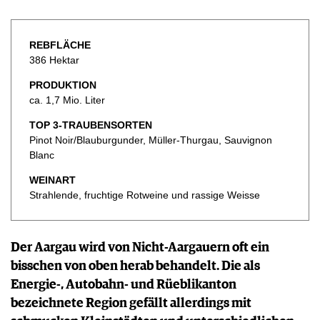
KULINARIK
MEDIATHEK
DOSSIER
REZEPTE
APPS
WINEGUIDES
HOTSPOTS
NEWS
REBFLÄCHE
VIDEOS
KLARTEXT
WEINREISEN
386 Hektar
WEINWIRTSCHAFT
BILDSTRECKEN
EXTRAS
WEINSZENE
BÜCHER
PRODUKTION
ANMELDEN
ABO
PORTRAITS
ca. 1,7 Mio. Liter
AUSGABE
VINOPHILES
ARCHIV
TOP 3-TRAUBENSORTEN
AWARDS
ARCHIV
Pinot Noir/Blauburgunder, Müller-Thurgau, Sauvignon
VORTEILSWELT
GEWINNSPIELE
Blanc
VORTEILSWELT
WEINART
TRINKREIFETABELLE
Strahlende, fruchtige Rotweine und rassige Weisse
ABO
WEINSUCHE
NEWSLETTER
Der Aargau wird von Nicht-Aargauern oft ein
WINE TRADE CLUB
bisschen von oben herab behandelt. Die als
REDAKTION
Energie-, Autobahn- und Rüeblikanton
JOBS
bezeichnete Region gefällt allerdings mit
WERBUNG