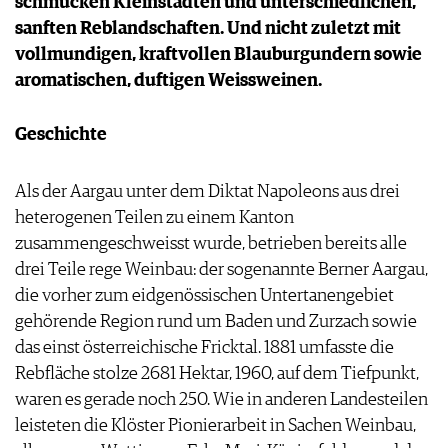
schmucken Kleinstädten und unterschiedlichen,
PRESSE
sanften Reblandschaften. Und nicht zuletzt mit
IMPRESSUM
vollmundigen, kraftvollen Blauburgundern sowie
AGB & DATENSCHUTZ
aromatischen, duftigen Weissweinen.
FAQ
Geschichte
Als der Aargau unter dem Diktat Napoleons aus drei
heterogenen Teilen zu einem Kanton
zusammengeschweisst wurde, betrieben bereits alle
drei Teile rege Weinbau: der sogenannte Berner Aargau,
die vorher zum eidgenössischen Untertanengebiet
gehörende Region rund um Baden und Zurzach sowie
das einst österreichische Fricktal. 1881 umfasste die
Rebfläche stolze 2681 Hektar, 1960, auf dem Tiefpunkt,
waren es gerade noch 250. Wie in anderen Landesteilen
leisteten die Klöster Pionierarbeit in Sachen Weinbau,