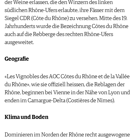
der Weine erlassen, die den Winzern des linken
südlichen Rhône-Ufers erlaubte, ihre Fässer mit dem
Siegel CDR (Côte du Rhône) zu versehen. Mitte des 19.
Jahrhunderts wurde die Bezeichnung Côtes du Rhône
auch auf die Rebberge des rechten Rhône-Ufers
ausgeweitet.
Geografie
«Les Vignobles des AOC Côtes du Rhône et de la Vallée
du Rhône», wie sie offiziell heissen, die Reblagen der
Rhône, beginnen bei Vienne in der Nähe von Lyon und
enden im Camargue-Delta (Costières de Nîmes).
Klima und Boden
Dominieren im Norden der Rhône recht ausgewogene