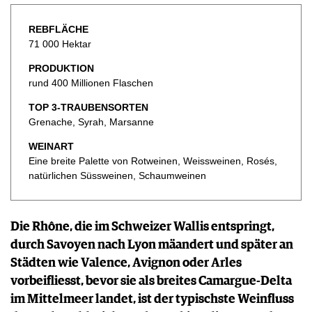
KULINARIK
MEDIATHEK
DOSSIER
REZEPTE
REBFLÄCHE
APPS
WINEGUIDES
HOTSPOTS
NEWS
71 000 Hektar
VIDEOS
KLARTEXT
WEINREISEN
WEINWIRTSCHAFT
BILDSTRECKEN
PRODUKTION
EXTRAS
WEINSZENE
BÜCHER
rund 400 Millionen Flaschen
ANMELDEN
ABO
PORTRAITS
AUSGABE
TOP 3-TRAUBENSORTEN
VINOPHILES
ARCHIV
Grenache, Syrah, Marsanne
AWARDS
ARCHIV
VORTEILSWELT
GEWINNSPIELE
WEINART
Eine breite Palette von Rotweinen, Weissweinen, Rosés,
VORTEILSWELT
natürlichen Süssweinen, Schaumweinen
TRINKREIFETABELLE
ABO
WEINSUCHE
Die Rhône, die im Schweizer Wallis entspringt,
NEWSLETTER
durch Savoyen nach Lyon mäandert und später an
WINE TRADE CLUB
Städten wie Valence, Avignon oder Arles
REDAKTION
vorbeifliesst, bevor sie als breites Camargue-Delta
JOBS
im Mittelmeer landet, ist der typischste Weinfluss
WERBUNG