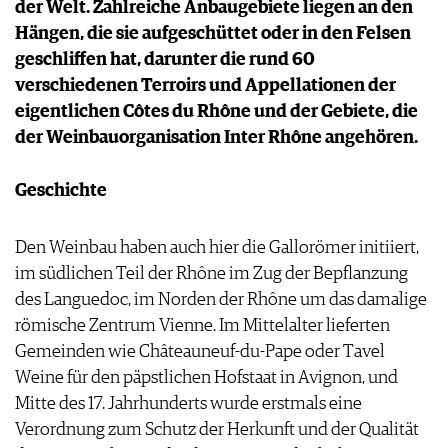
der Welt. Zahlreiche Anbaugebiete liegen an den
PRESSE
Hängen, die sie aufgeschüttet oder in den Felsen
IMPRESSUM
geschliffen hat, darunter die rund 60
AGB & DATENSCHUTZ
verschiedenen Terroirs und Appellationen der
FAQ
eigentlichen Côtes du Rhône und der Gebiete, die
der Weinbauorganisation Inter Rhône angehören.
Geschichte
Den Weinbau haben auch hier die Gallorömer initiiert,
im südlichen Teil der Rhône im Zug der Bepflanzung
des Languedoc, im Norden der Rhône um das damalige
römische Zentrum Vienne. Im Mittelalter lieferten
Gemeinden wie Châteauneuf-du-Pape oder Tavel
Weine für den päpstlichen Hofstaat in Avignon, und
Mitte des 17. Jahrhunderts wurde erstmals eine
Verordnung zum Schutz der Herkunft und der Qualität