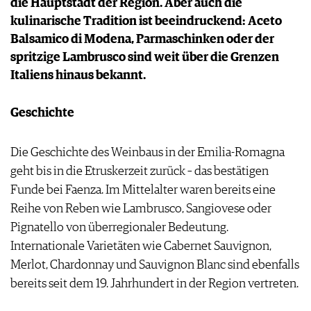
die Hauptstadt der Region. Aber auch die
PRESSE
kulinarische Tradition ist beeindruckend: Aceto
IMPRESSUM
Balsamico di Modena, Parmaschinken oder der
AGB & DATENSCHUTZ
spritzige Lambrusco sind weit über die Grenzen
FAQ
Italiens hinaus bekannt.
Geschichte
Die Geschichte des Weinbaus in der Emilia-Romagna
geht bis in die Etruskerzeit zurück – das bestätigen
Funde bei Faenza. Im Mittelalter waren bereits eine
Reihe von Reben wie Lambrusco, Sangiovese oder
Pignatello von überregionaler Bedeutung.
Internationale Varietäten wie Cabernet Sauvignon,
Merlot, Chardonnay und Sauvignon Blanc sind ebenfalls
bereits seit dem 19. Jahrhundert in der Region vertreten.