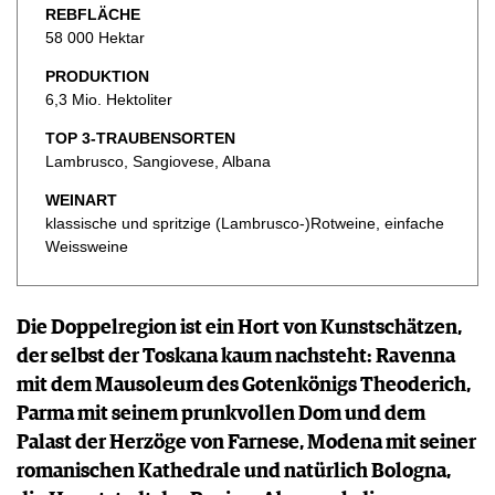
KULINARIK
REBFLÄCHE
MEDIATHEK
DOSSIER
REZEPTE
58 000 Hektar
APPS
WINEGUIDES
HOTSPOTS
NEWS
VIDEOS
PRODUKTION
KLARTEXT
WEINREISEN
WEINWIRTSCHAFT
6,3 Mio. Hektoliter
BILDSTRECKEN
EXTRAS
WEINSZENE
BÜCHER
ANMELDEN
ABO
TOP 3-TRAUBENSORTEN
PORTRAITS
Lambrusco, Sangiovese, Albana
AUSGABE
VINOPHILES
ARCHIV
AWARDS
WEINART
ARCHIV
VORTEILSWELT
klassische und spritzige (Lambrusco-)Rotweine, einfache
GEWINNSPIELE
Weissweine
VORTEILSWELT
TRINKREIFETABELLE
ABO
Die Doppelregion ist ein Hort von Kunstschätzen,
WEINSUCHE
der selbst der Toskana kaum nachsteht: Ravenna
NEWSLETTER
mit dem Mausoleum des Gotenkönigs Theoderich,
WINE TRADE CLUB
Parma mit seinem prunkvollen Dom und dem
REDAKTION
Palast der Herzöge von Farnese, Modena mit seiner
JOBS
romanischen Kathedrale und natürlich Bologna,
WERBUNG