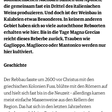
PRESSE
die gemeinsam fast ein Drittel des italienischen
IMPRESSUM
Weins produzieren. Und doch ist der Weinbau in
AGB & DATENSCHUTZ
Kalabrien etwas Besonderes. In keinem anderen
FAQ
Gebiet haben sich so viele autochthone Rebsorten
erhalten wie hier. Bis in die Tage Magna Grecias
reicht dieses Reberbe zurück, Trauben wie
Gaglioppo, Magliocco oder Mantonico werden nur
hier kultiviert.
Geschichte
Der Rebbau fasste um 2600 vor Christus mit den
griechischen Kolonien Fuss, blühte mit den Römern auf
und hielt sich fast bis in die Neuzeit – allerdings kamen
meist einfache Massenweine aus den Kellern der
Region. Das hat sich in den letzten Jahrzehnten