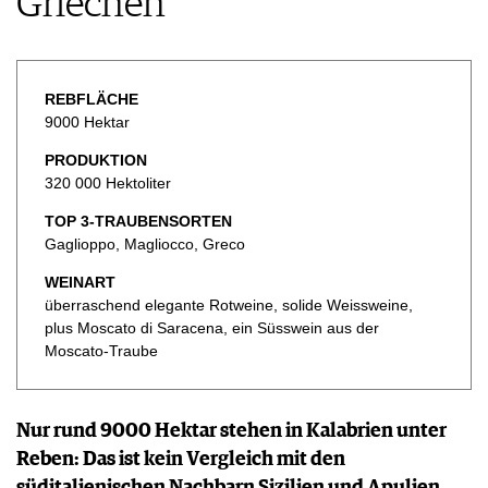
Griechen
KULINARIK
MEDIATHEK
DOSSIER
REZEPTE
APPS
WINEGUIDES
HOTSPOTS
NEWS
VIDEOS
KLARTEXT
WEINREISEN
WEINWIRTSCHAFT
REBFLÄCHE
BILDSTRECKEN
EXTRAS
9000 Hektar
WEINSZENE
BÜCHER
ANMELDEN
ABO
PORTRAITS
PRODUKTION
AUSGABE
VINOPHILES
320 000 Hektoliter
ARCHIV
AWARDS
ARCHIV
VORTEILSWELT
TOP 3-TRAUBENSORTEN
GEWINNSPIELE
Gaglioppo, Magliocco, Greco
VORTEILSWELT
TRINKREIFETABELLE
WEINART
überraschend elegante Rotweine, solide Weissweine,
ABO
plus Moscato di Saracena, ein Süsswein aus der
WEINSUCHE
Moscato-Traube
NEWSLETTER
WINE TRADE CLUB
REDAKTION
Nur rund 9000 Hektar stehen in Kalabrien unter
JOBS
Reben: Das ist kein Vergleich mit den
WERBUNG
süditalienischen Nachbarn Sizilien und Apulien,