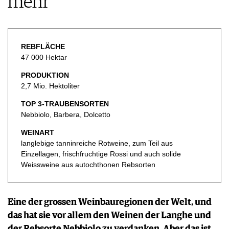
mehr
KULINARIK
MEDIATHEK
DOSSIER
REZEPTE
APPS
WINEGUIDES
HOTSPOTS
NEWS
VIDEOS
KLARTEXT
WEINREISEN
WEINWIRTSCHAFT
REBFLÄCHE
BILDSTRECKEN
EXTRAS
WEINSZENE
47 000 Hektar
BÜCHER
ANMELDEN
ABO
PORTRAITS
PRODUKTION
AUSGABE
VINOPHILES
2,7 Mio. Hektoliter
ARCHIV
AWARDS
ARCHIV
VORTEILSWELT
TOP 3-TRAUBENSORTEN
GEWINNSPIELE
Nebbiolo, Barbera, Dolcetto
VORTEILSWELT
TRINKREIFETABELLE
WEINART
langlebige tanninreiche Rotweine, zum Teil aus
ABO
Einzellagen, frischfruchtige Rossi und auch solide
WEINSUCHE
Weissweine aus autochthonen Rebsorten
NEWSLETTER
WINE TRADE CLUB
REDAKTION
Eine der grossen Weinbauregionen der Welt, und
JOBS
das hat sie vor allem den Weinen der Langhe und
WERBUNG