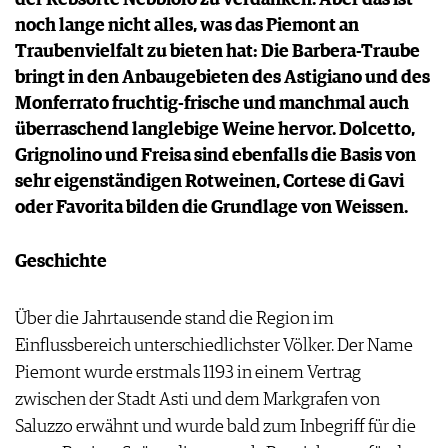
der Rebsorte Nebbiolo zu verdanken. Aber das ist
PRESSE
noch lange nicht alles, was das Piemont an
IMPRESSUM
Traubenvielfalt zu bieten hat: Die Barbera-Traube
AGB & DATENSCHUTZ
bringt in den Anbaugebieten des Astigiano und des
FAQ
Monferrato fruchtig-frische und manchmal auch
überraschend langlebige Weine hervor. Dolcetto,
Grignolino und Freisa sind ebenfalls die Basis von
sehr eigenständigen Rotweinen, Cortese di Gavi
oder Favorita bilden die Grundlage von Weissen.
Geschichte
Über die Jahrtausende stand die Region im
Einflussbereich unterschiedlichster Völker.
Der Name
Piemont wurde erstmals 1193 in einem Vertrag
zwischen der Stadt Asti und dem Markgrafen von
Saluzzo erwähnt und wurde bald zum Inbegriff für die