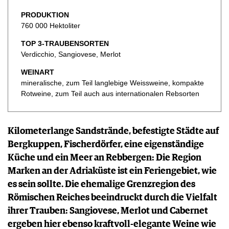
KULINARIK
MEDIATHEK
DOSSIER
PRODUKTION
REZEPTE
APPS
WINEGUIDES
760 000 Hektoliter
HOTSPOTS
NEWS
VIDEOS
KLARTEXT
WEINREISEN
TOP 3-TRAUBENSORTEN
WEINWIRTSCHAFT
BILDSTRECKEN
EXTRAS
Verdicchio, Sangiovese, Merlot
WEINSZENE
BÜCHER
ANMELDEN
ABO
PORTRAITS
WEINART
AUSGABE
mineralische, zum Teil langlebige Weissweine, kompakte
VINOPHILES
ARCHIV
AWARDS
Rotweine, zum Teil auch aus internationalen Rebsorten
ARCHIV
VORTEILSWELT
GEWINNSPIELE
VORTEILSWELT
Kilometerlange Sandstrände, befestigte Städte auf
TRINKREIFETABELLE
Bergkuppen, Fischerdörfer, eine eigenständige
ABO
Küche und ein Meer an Rebbergen: Die Region
WEINSUCHE
Marken an der Adriaküste ist ein Feriengebiet, wie
NEWSLETTER
es sein sollte. Die ehemalige Grenzregion des
WINE TRADE CLUB
Römischen Reiches beeindruckt durch die Vielfalt
REDAKTION
ihrer Trauben: Sangiovese, Merlot und Cabernet
JOBS
ergeben hier ebenso kraftvoll-elegante Weine wie
WERBUNG