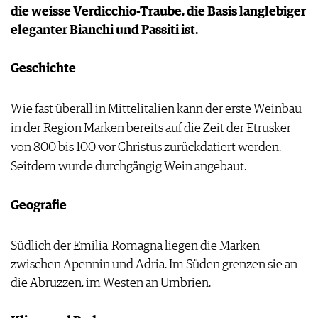
die weisse Verdicchio-Traube, die Basis langlebiger
PRESSE
eleganter Bianchi und Passiti ist.
IMPRESSUM
AGB & DATENSCHUTZ
Geschichte
FAQ
Wie fast überall in Mittelitalien kann der erste Weinbau
in der Region Marken bereits auf die Zeit der Etrusker
von 800 bis 100 vor Christus zurückdatiert werden.
Seitdem wurde durchgängig Wein angebaut.
Geografie
Südlich der Emilia-Romagna liegen die Marken
zwischen Apennin und Adria. Im Süden grenzen sie an
die Abruzzen, im Westen an Umbrien.